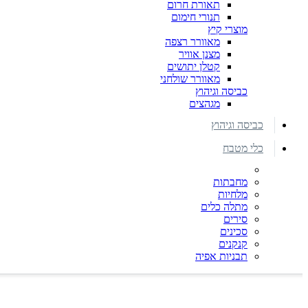
תאורת חרום
תנורי חימום
מוצרי קיץ
מאוורר רצפה
מצנן אוויר
קטלן יתושים
מאוורר שולחני
כביסה וגיהוץ
מגהצים
כביסה וגיהוץ
כלי מטבח
מחבתות
מלחיות
מתלה כלים
סירים
סכינים
קנקנים
תבניות אפיה