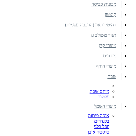
מכונות כביסה
קיטשן
רהיטי יראון (הרכבה עצמית)
תנור משולב גז
מוצרי קיץ
מזרונים
מוצרי חורף
שבת
מיחם שבת
פלטות
מוצרי חשמל
אופה פיתות
בלנדרים
וופל בלגי
טוסטר אובן