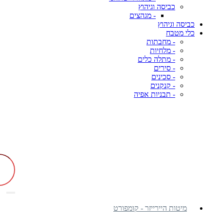
כביסה וגיהוץ
- מגהצים
כביסה וגיהוץ
כלי מטבח
- מחבתות
- מלחיות
- מתלה כלים
- סירים
- סכינים
- קנקנים
- תבניות אפיה
מיטות היירייזר - קומפורט