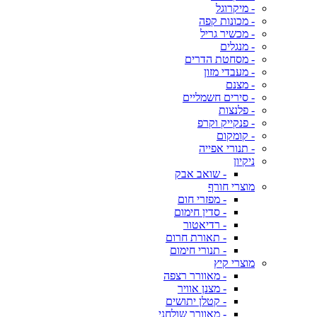
- מיקרוגל
- מכונות קפה
- מכשיר גריל
- מנגלים
- מסחטת הדרים
- מעבדי מזון
- מצנם
- סירים חשמליים
- פלנצות
- פנקייק וקרפ
- קומקום
- תנורי אפייה
ניקיון
- שואב אבק
מוצרי חורף
- מפזרי חום
- סדין חימום
- רדיאטור
- תאורת חרום
- תנורי חימום
מוצרי קיץ
- מאוורר רצפה
- מצנן אוויר
- קטלן יתושים
- מאוורר שולחני