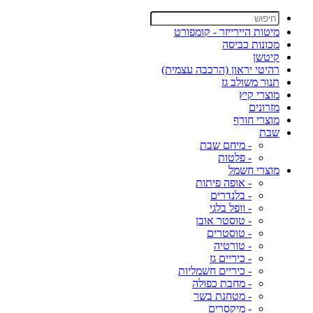
מיטות היירייזר - קומפורט
מכונות כביסה
קיטשן
רהיטי יראון (הרכבה עצמית)
תנור משולב גז
מוצרי קיץ
מזרונים
מוצרי חורף
שבת
- מיחם שבת
- פלטות
מוצרי חשמל
- אופה פיתות
- בלנדרים
- וופל בלגי
- טוסטר אובן
- טוסטרים
- טורטיה
- כיריים גז
- כיריים חשמליות
- מחבת כפולה
- מטחנת בשר
- מיקסרים