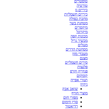
טוסטרים
טורטיה
כיריים גז
כיריים חשמליות
מחבת כפולה
מטחנת בשר
מיקסרים
מיקרוגל
מכונות קפה
מכשיר גריל
מנגלים
מסחטת הדרים
מעבדי מזון
מצנם
סירים חשמליים
פלנצות
פנקייק וקרפ
קומקום
תנורי אפייה
ניקיון
שואב אבק
מוצרי חורף
מפזרי חום
סדין חימום
רדיאטור