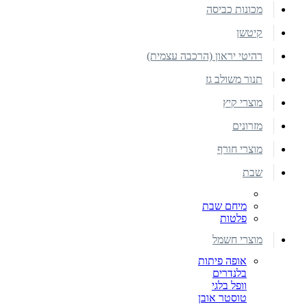
מכונות כביסה
קיטשן
רהיטי יראון (הרכבה עצמית)
תנור משולב גז
מוצרי קיץ
מזרונים
מוצרי חורף
שבת
מיחם שבת
פלטות
מוצרי חשמל
אופה פיתות
בלנדרים
וופל בלגי
טוסטר אובן