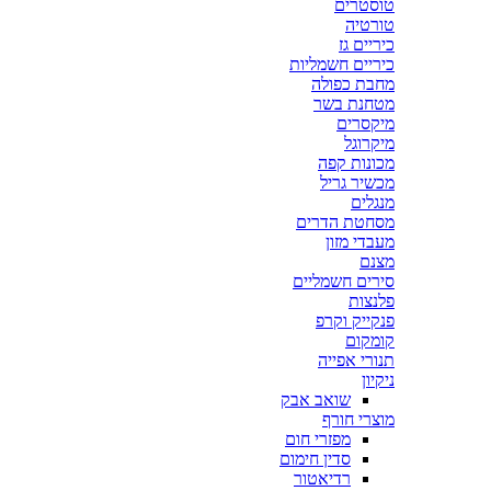
טוסטרים
טורטיה
כיריים גז
כיריים חשמליות
מחבת כפולה
מטחנת בשר
מיקסרים
מיקרוגל
מכונות קפה
מכשיר גריל
מנגלים
מסחטת הדרים
מעבדי מזון
מצנם
סירים חשמליים
פלנצות
פנקייק וקרפ
קומקום
תנורי אפייה
ניקיון
שואב אבק
מוצרי חורף
מפזרי חום
סדין חימום
רדיאטור