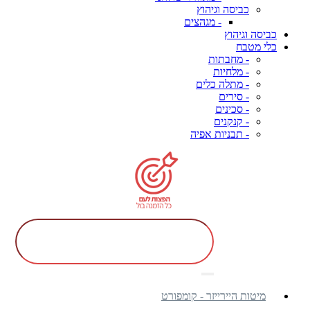
כביסה וגיהוץ
- מגהצים
כביסה וגיהוץ
כלי מטבח
- מחבתות
- מלחיות
- מתלה כלים
- סירים
- סכינים
- קנקנים
- תבניות אפיה
מיטות היירייזר - קומפורט