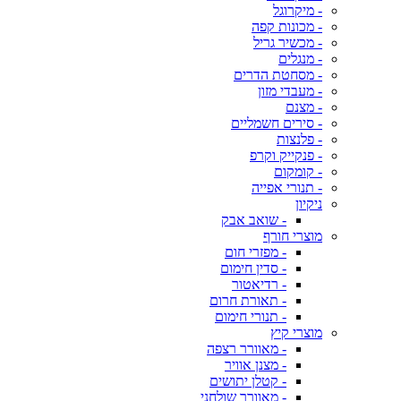
- מיקרוגל
- מכונות קפה
- מכשיר גריל
- מנגלים
- מסחטת הדרים
- מעבדי מזון
- מצנם
- סירים חשמליים
- פלנצות
- פנקייק וקרפ
- קומקום
- תנורי אפייה
ניקיון
- שואב אבק
מוצרי חורף
- מפזרי חום
- סדין חימום
- רדיאטור
- תאורת חרום
- תנורי חימום
מוצרי קיץ
- מאוורר רצפה
- מצנן אוויר
- קטלן יתושים
- מאוורר שולחני