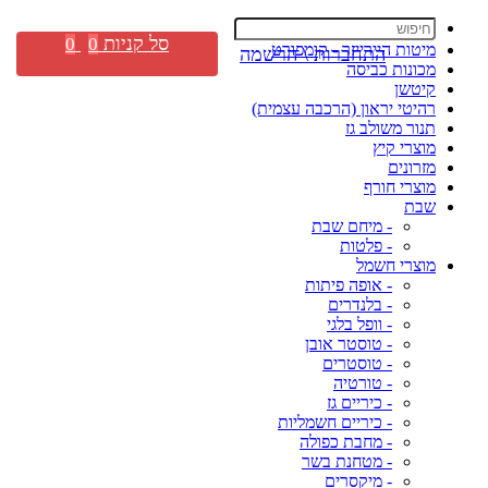
סל קניות
0
0
מיטות היירייזר - קומפורט
התחברות \ הרשמה
מכונות כביסה
קיטשן
רהיטי יראון (הרכבה עצמית)
תנור משולב גז
מוצרי קיץ
מזרונים
מוצרי חורף
שבת
- מיחם שבת
- פלטות
מוצרי חשמל
- אופה פיתות
- בלנדרים
- וופל בלגי
- טוסטר אובן
- טוסטרים
- טורטיה
- כיריים גז
- כיריים חשמליות
- מחבת כפולה
- מטחנת בשר
- מיקסרים