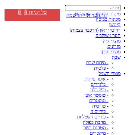
סל קניות
0
0
מיטות היירייזר - קומפורט
התחברות \ הרשמה
מכונות כביסה
קיטשן
רהיטי יראון (הרכבה עצמית)
תנור משולב גז
מוצרי קיץ
מזרונים
מוצרי חורף
שבת
- מיחם שבת
- פלטות
מוצרי חשמל
- אופה פיתות
- בלנדרים
- וופל בלגי
- טוסטר אובן
- טוסטרים
- טורטיה
- כיריים גז
- כיריים חשמליות
- מחבת כפולה
- מטחנת בשר
- מיקסרים