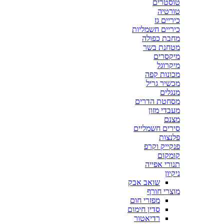
טוסטרים
טורטיה
כיריים גז
כיריים חשמליות
מחבת כפולה
מטחנת בשר
מיקסרים
מיקרוגל
מכונות קפה
מכשיר גריל
מנגלים
מסחטת הדרים
מעבדי מזון
מצנם
סירים חשמליים
פלנצות
פנקייק וקרפ
קומקום
תנורי אפייה
ניקיון
שואב אבק
מוצרי חורף
מפזרי חום
סדין חימום
רדיאטור