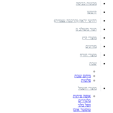
מכונות כביסה
קיטשן
רהיטי יראון (הרכבה עצמית)
תנור משולב גז
מוצרי קיץ
מזרונים
מוצרי חורף
שבת
מיחם שבת
פלטות
מוצרי חשמל
אופה פיתות
בלנדרים
וופל בלגי
טוסטר אובן