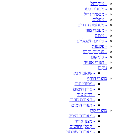
- מיקרוגל
- מכונות קפה
- מכשיר גריל
- מנגלים
- מסחטת הדרים
- מעבדי מזון
- מצנם
- סירים חשמליים
- פלנצות
- פנקייק וקרפ
- קומקום
- תנורי אפייה
ניקיון
- שואב אבק
מוצרי חורף
- מפזרי חום
- סדין חימום
- רדיאטור
- תאורת חרום
- תנורי חימום
מוצרי קיץ
- מאוורר רצפה
- מצנן אוויר
- קטלן יתושים
- מאוורר שולחני