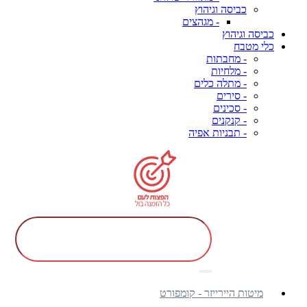
כביסה וגיהוץ
- מגהצים
כביסה וגיהוץ
כלי מטבח
- מחבתות
- מלחיות
- מתלה כלים
- סירים
- סכינים
- קנקנים
- תבניות אפיה
מיטות היירייזר - קומפורט