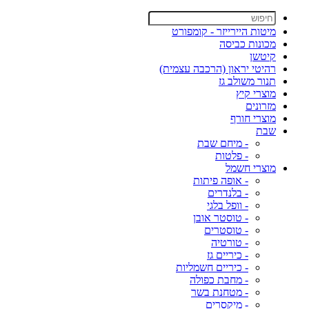
מיטות היירייזר - קומפורט
מכונות כביסה
קיטשן
רהיטי יראון (הרכבה עצמית)
תנור משולב גז
מוצרי קיץ
מזרונים
מוצרי חורף
שבת
- מיחם שבת
- פלטות
מוצרי חשמל
- אופה פיתות
- בלנדרים
- וופל בלגי
- טוסטר אובן
- טוסטרים
- טורטיה
- כיריים גז
- כיריים חשמליות
- מחבת כפולה
- מטחנת בשר
- מיקסרים