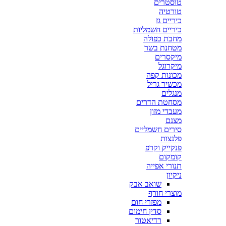
טוסטרים
טורטיה
כיריים גז
כיריים חשמליות
מחבת כפולה
מטחנת בשר
מיקסרים
מיקרוגל
מכונות קפה
מכשיר גריל
מנגלים
מסחטת הדרים
מעבדי מזון
מצנם
סירים חשמליים
פלנצות
פנקייק וקרפ
קומקום
תנורי אפייה
ניקיון
שואב אבק
מוצרי חורף
מפזרי חום
סדין חימום
רדיאטור