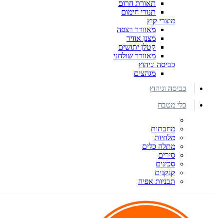
תאורת חרום
תנורי חימום
מוצרי קיץ
מאוורר רצפה
מצנן אוויר
קטלן יתושים
מאוורר שולחני
כביסה וגיהוץ
מגהצים
כביסה וגיהוץ
כלי מטבח
מחבתות
מלחיות
מתלה כלים
סירים
סכינים
קנקנים
תבניות אפיה