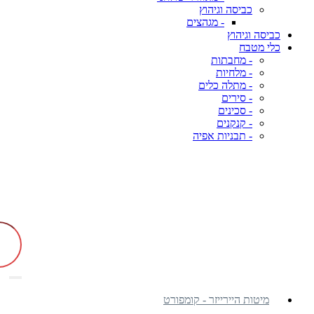
כביסה וגיהוץ
- מגהצים
כביסה וגיהוץ
כלי מטבח
- מחבתות
- מלחיות
- מתלה כלים
- סירים
- סכינים
- קנקנים
- תבניות אפיה
מיטות היירייזר - קומפורט