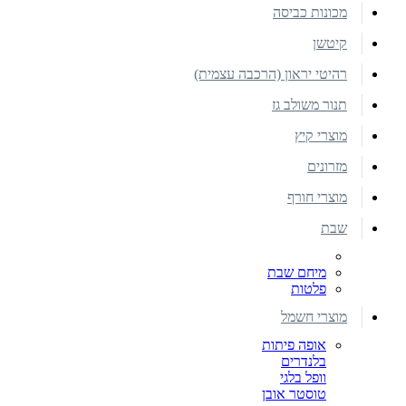
מכונות כביסה
קיטשן
רהיטי יראון (הרכבה עצמית)
תנור משולב גז
מוצרי קיץ
מזרונים
מוצרי חורף
שבת
מיחם שבת
פלטות
מוצרי חשמל
אופה פיתות
בלנדרים
וופל בלגי
טוסטר אובן