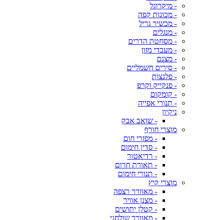
- מיקרוגל
- מכונות קפה
- מכשיר גריל
- מנגלים
- מסחטת הדרים
- מעבדי מזון
- מצנם
- סירים חשמליים
- פלנצות
- פנקייק וקרפ
- קומקום
- תנורי אפייה
ניקיון
- שואב אבק
מוצרי חורף
- מפזרי חום
- סדין חימום
- רדיאטור
- תאורת חרום
- תנורי חימום
מוצרי קיץ
- מאוורר רצפה
- מצנן אוויר
- קטלן יתושים
- מאוורר שולחני