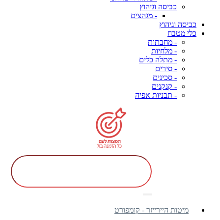
כביסה וגיהוץ
- מגהצים
כביסה וגיהוץ
כלי מטבח
- מחבתות
- מלחיות
- מתלה כלים
- סירים
- סכינים
- קנקנים
- תבניות אפיה
מיטות היירייזר - קומפורט