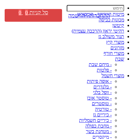
סל קניות
0
0
מיטות היירייזר - קומפורט
התחברות \ הרשמה
מכונות כביסה
קיטשן
רהיטי יראון (הרכבה עצמית)
תנור משולב גז
מוצרי קיץ
מזרונים
מוצרי חורף
שבת
- מיחם שבת
- פלטות
מוצרי חשמל
- אופה פיתות
- בלנדרים
- וופל בלגי
- טוסטר אובן
- טוסטרים
- טורטיה
- כיריים גז
- כיריים חשמליות
- מחבת כפולה
- מטחנת בשר
- מיקסרים