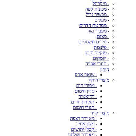
- מיקרוגל
- מכונות קפה
- מכשיר גריל
- מנגלים
- מסחטת הדרים
- מעבדי מזון
- מצנם
- סירים חשמליים
- פלנצות
- פנקייק וקרפ
- קומקום
- תנורי אפייה
ניקיון
- שואב אבק
מוצרי חורף
- מפזרי חום
- סדין חימום
- רדיאטור
- תאורת חרום
- תנורי חימום
מוצרי קיץ
- מאוורר רצפה
- מצנן אוויר
- קטלן יתושים
- מאוורר שולחני