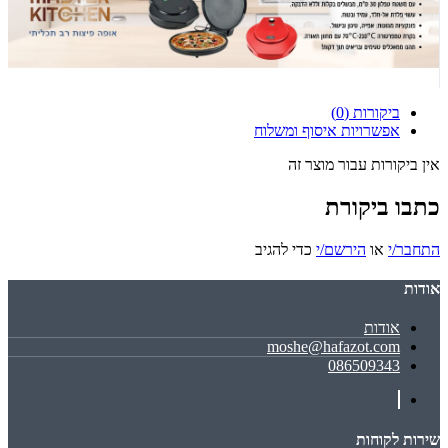
ביקורות (0)
אפשרויות איסוף ומשלוח
אין ביקורות עבור מוצר זה
כתבו ביקורת
התחבר/י
או
הירשם/י
כדי להגיב
אודות
אודות
moshe@hafazot.com
086509343
שירות לקוחות