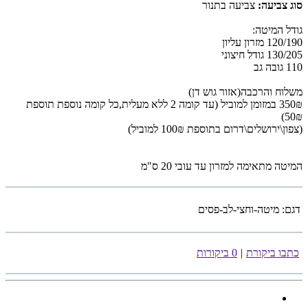
סוג צביעה:
צביעה בתנור
גודל המיטה:
120/190 מזרון עליון
130/205 גודל חיצוני
110 גובה גב
משלוח והרכבה(אזור גוש דן)
350₪ במזומן למוביל (עד קומה 2 ללא מעלית,כל קומה נוספת תוספת
50₪)
(צפון\ירושלים\דרום בתוספת 100₪ למוביל)
המיטה מתאימה למזרון עד עובי 20 ס"מ
דגם:
מיטה-וחצי-לב-פסים
כתבו ביקורת
|
0 ביקורות