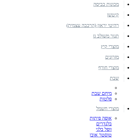
מכונות כביסה
קיטשן
רהיטי יראון (הרכבה עצמית)
תנור משולב גז
מוצרי קיץ
מזרונים
מוצרי חורף
שבת
מיחם שבת
פלטות
מוצרי חשמל
אופה פיתות
בלנדרים
וופל בלגי
טוסטר אובן