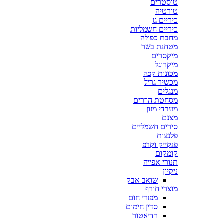
טוסטרים
טורטיה
כיריים גז
כיריים חשמליות
מחבת כפולה
מטחנת בשר
מיקסרים
מיקרוגל
מכונות קפה
מכשיר גריל
מנגלים
מסחטת הדרים
מעבדי מזון
מצנם
סירים חשמליים
פלנצות
פנקייק וקרפ
קומקום
תנורי אפייה
ניקיון
שואב אבק
מוצרי חורף
מפזרי חום
סדין חימום
רדיאטור