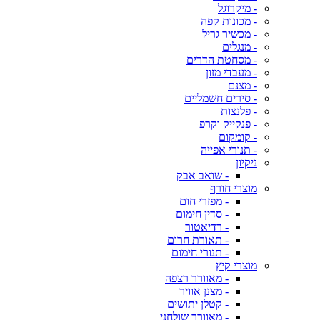
- מיקרוגל
- מכונות קפה
- מכשיר גריל
- מנגלים
- מסחטת הדרים
- מעבדי מזון
- מצנם
- סירים חשמליים
- פלנצות
- פנקייק וקרפ
- קומקום
- תנורי אפייה
ניקיון
- שואב אבק
מוצרי חורף
- מפזרי חום
- סדין חימום
- רדיאטור
- תאורת חרום
- תנורי חימום
מוצרי קיץ
- מאוורר רצפה
- מצנן אוויר
- קטלן יתושים
- מאוורר שולחני