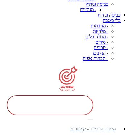
כביסה וגיהוץ
- מגהצים
כביסה וגיהוץ
כלי מטבח
- מחבתות
- מלחיות
- מתלה כלים
- סירים
- סכינים
- קנקנים
- תבניות אפיה
מיטות היירייזר - קומפורט