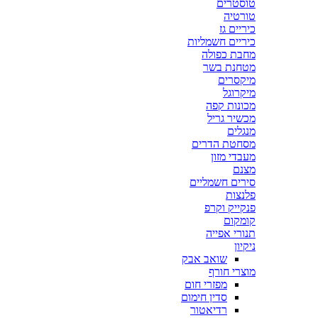
טוסטרים
טורטיה
כיריים גז
כיריים חשמליות
מחבת כפולה
מטחנת בשר
מיקסרים
מיקרוגל
מכונות קפה
מכשיר גריל
מנגלים
מסחטת הדרים
מעבדי מזון
מצנם
סירים חשמליים
פלנצות
פנקייק וקרפ
קומקום
תנורי אפייה
ניקיון
שואב אבק
מוצרי חורף
מפזרי חום
סדין חימום
רדיאטור