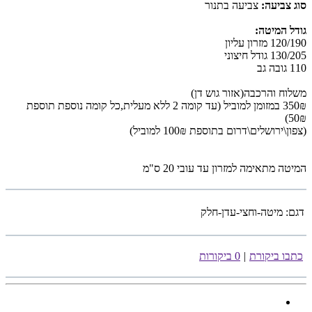
סוג צביעה:
צביעה בתנור
גודל המיטה:
120/190 מזרון עליון
130/205 גודל חיצוני
110 גובה גב
משלוח והרכבה(אזור גוש דן)
350₪ במזומן למוביל (עד קומה 2 ללא מעלית,כל קומה נוספת תוספת
50₪)
(צפון\ירושלים\דרום בתוספת 100₪ למוביל)
המיטה מתאימה למזרון עד עובי 20 ס"מ
דגם:
מיטה-וחצי-עדן-חלק
כתבו ביקורת
|
0 ביקורות