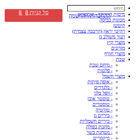
סל קניות
0
0
מיטות היירייזר - קומפורט
התחברות \ הרשמה
מכונות כביסה
קיטשן
רהיטי יראון (הרכבה עצמית)
תנור משולב גז
מוצרי קיץ
מזרונים
מוצרי חורף
שבת
- מיחם שבת
- פלטות
מוצרי חשמל
- אופה פיתות
- בלנדרים
- וופל בלגי
- טוסטר אובן
- טוסטרים
- טורטיה
- כיריים גז
- כיריים חשמליות
- מחבת כפולה
- מטחנת בשר
- מיקסרים