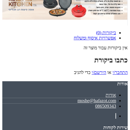
ביקורות (0)
אפשרויות איסוף ומשלוח
אין ביקורות עבור מוצר זה
כתבו ביקורת
התחבר/י
או
הירשם/י
כדי להגיב
אודות
אודות
moshe@hafazot.com
086509343
שירות לקוחות