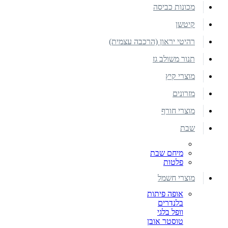
מכונות כביסה
קיטשן
רהיטי יראון (הרכבה עצמית)
תנור משולב גז
מוצרי קיץ
מזרונים
מוצרי חורף
שבת
מיחם שבת
פלטות
מוצרי חשמל
אופה פיתות
בלנדרים
וופל בלגי
טוסטר אובן