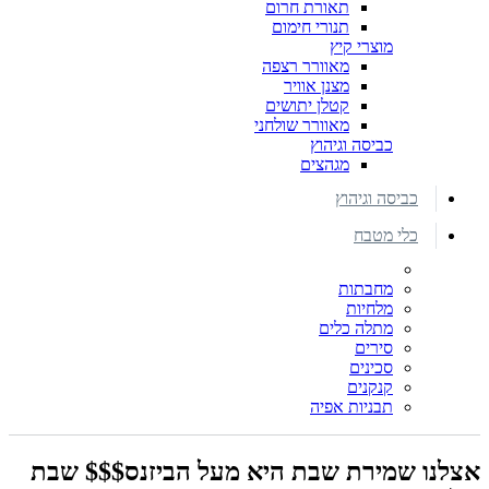
תאורת חרום
תנורי חימום
מוצרי קיץ
מאוורר רצפה
מצנן אוויר
קטלן יתושים
מאוורר שולחני
כביסה וגיהוץ
מגהצים
כביסה וגיהוץ
כלי מטבח
מחבתות
מלחיות
מתלה כלים
סירים
סכינים
קנקנים
תבניות אפיה
אצלנו שמירת שבת היא מעל הביזנס$$$ שבת