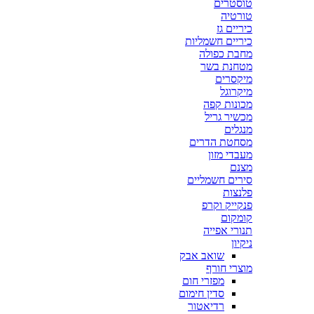
טוסטרים
טורטיה
כיריים גז
כיריים חשמליות
מחבת כפולה
מטחנת בשר
מיקסרים
מיקרוגל
מכונות קפה
מכשיר גריל
מנגלים
מסחטת הדרים
מעבדי מזון
מצנם
סירים חשמליים
פלנצות
פנקייק וקרפ
קומקום
תנורי אפייה
ניקיון
שואב אבק
מוצרי חורף
מפזרי חום
סדין חימום
רדיאטור