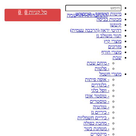
סל קניות
0
0
מיטות היירייזר - קומפורט
התחברות \ הרשמה
מכונות כביסה
קיטשן
רהיטי יראון (הרכבה עצמית)
תנור משולב גז
מוצרי קיץ
מזרונים
מוצרי חורף
שבת
- מיחם שבת
- פלטות
מוצרי חשמל
- אופה פיתות
- בלנדרים
- וופל בלגי
- טוסטר אובן
- טוסטרים
- טורטיה
- כיריים גז
- כיריים חשמליות
- מחבת כפולה
- מטחנת בשר
- מיקסרים