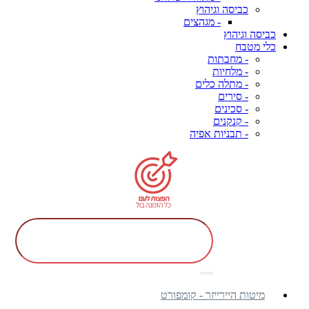
כביסה וגיהוץ
- מגהצים
כביסה וגיהוץ
כלי מטבח
- מחבתות
- מלחיות
- מתלה כלים
- סירים
- סכינים
- קנקנים
- תבניות אפיה
מיטות היירייזר - קומפורט