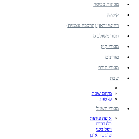
מכונות כביסה
קיטשן
רהיטי יראון (הרכבה עצמית)
תנור משולב גז
מוצרי קיץ
מזרונים
מוצרי חורף
שבת
מיחם שבת
פלטות
מוצרי חשמל
אופה פיתות
בלנדרים
וופל בלגי
טוסטר אובן