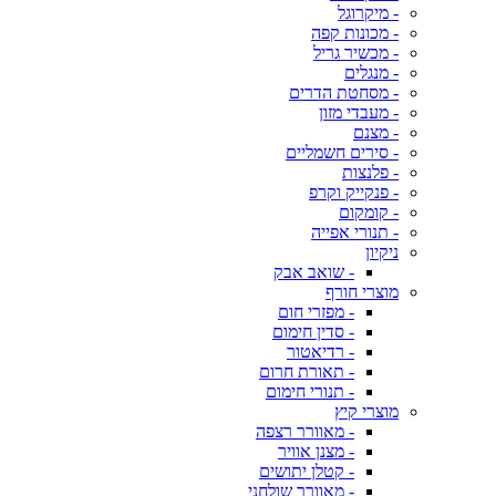
- מיקרוגל
- מכונות קפה
- מכשיר גריל
- מנגלים
- מסחטת הדרים
- מעבדי מזון
- מצנם
- סירים חשמליים
- פלנצות
- פנקייק וקרפ
- קומקום
- תנורי אפייה
ניקיון
- שואב אבק
מוצרי חורף
- מפזרי חום
- סדין חימום
- רדיאטור
- תאורת חרום
- תנורי חימום
מוצרי קיץ
- מאוורר רצפה
- מצנן אוויר
- קטלן יתושים
- מאוורר שולחני