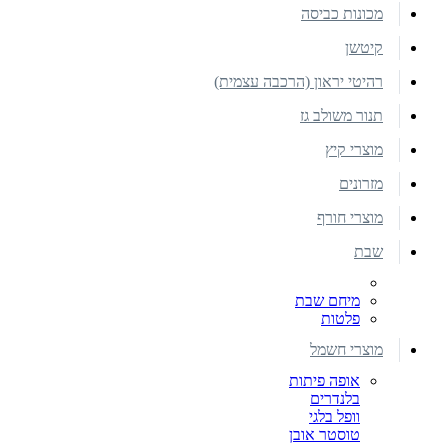
מכונות כביסה
קיטשן
רהיטי יראון (הרכבה עצמית)
תנור משולב גז
מוצרי קיץ
מזרונים
מוצרי חורף
שבת
מיחם שבת
פלטות
מוצרי חשמל
אופה פיתות
בלנדרים
וופל בלגי
טוסטר אובן