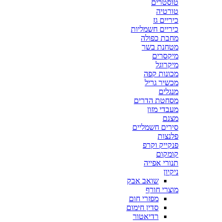
טוסטרים
טורטיה
כיריים גז
כיריים חשמליות
מחבת כפולה
מטחנת בשר
מיקסרים
מיקרוגל
מכונות קפה
מכשיר גריל
מנגלים
מסחטת הדרים
מעבדי מזון
מצנם
סירים חשמליים
פלנצות
פנקייק וקרפ
קומקום
תנורי אפייה
ניקיון
שואב אבק
מוצרי חורף
מפזרי חום
סדין חימום
רדיאטור