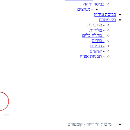
כביסה וגיהוץ
- מגהצים
כביסה וגיהוץ
כלי מטבח
- מחבתות
- מלחיות
- מתלה כלים
- סירים
- סכינים
- קנקנים
- תבניות אפיה
מיטות היירייזר - קומפורט