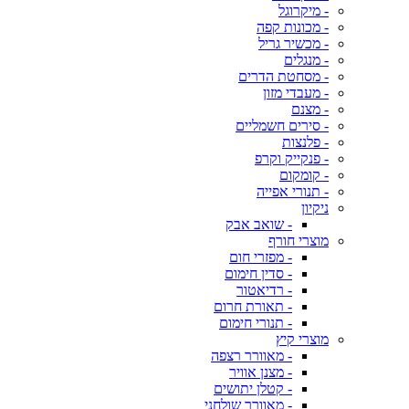
- מיקרוגל
- מכונות קפה
- מכשיר גריל
- מנגלים
- מסחטת הדרים
- מעבדי מזון
- מצנם
- סירים חשמליים
- פלנצות
- פנקייק וקרפ
- קומקום
- תנורי אפייה
ניקיון
- שואב אבק
מוצרי חורף
- מפזרי חום
- סדין חימום
- רדיאטור
- תאורת חרום
- תנורי חימום
מוצרי קיץ
- מאוורר רצפה
- מצנן אוויר
- קטלן יתושים
- מאוורר שולחני