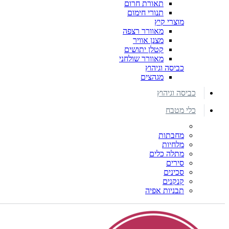
תאורת חרום
תנורי חימום
מוצרי קיץ
מאוורר רצפה
מצנן אוויר
קטלן יתושים
מאוורר שולחני
כביסה וגיהוץ
מגהצים
כביסה וגיהוץ
כלי מטבח
מחבתות
מלחיות
מתלה כלים
סירים
סכינים
קנקנים
תבניות אפיה