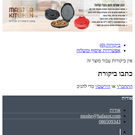
ביקורות (0)
אפשרויות איסוף ומשלוח
אין ביקורות עבור מוצר זה
כתבו ביקורת
התחבר/י
או
הירשם/י
כדי להגיב
אודות
אודות
moshe@hafazot.com
086509343