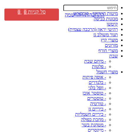
סל קניות
0
0
מיטות היירייזר - קומפורט
התחברות \ הרשמה
מכונות כביסה
קיטשן
רהיטי יראון (הרכבה עצמית)
תנור משולב גז
מוצרי קיץ
מזרונים
מוצרי חורף
שבת
- מיחם שבת
- פלטות
מוצרי חשמל
- אופה פיתות
- בלנדרים
- וופל בלגי
- טוסטר אובן
- טוסטרים
- טורטיה
- כיריים גז
- כיריים חשמליות
- מחבת כפולה
- מטחנת בשר
- מיקסרים