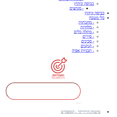
כביסה וגיהוץ
- מגהצים
כביסה וגיהוץ
כלי מטבח
- מחבתות
- מלחיות
- מתלה כלים
- סירים
- סכינים
- קנקנים
- תבניות אפיה
מיטות היירייזר - קומפורט