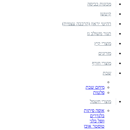
מכונות כביסה
קיטשן
רהיטי יראון (הרכבה עצמית)
תנור משולב גז
מוצרי קיץ
מזרונים
מוצרי חורף
שבת
מיחם שבת
פלטות
מוצרי חשמל
אופה פיתות
בלנדרים
וופל בלגי
טוסטר אובן