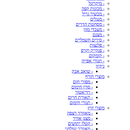
- מיקרוגל
- מכונות קפה
- מכשיר גריל
- מנגלים
- מסחטת הדרים
- מעבדי מזון
- מצנם
- סירים חשמליים
- פלנצות
- פנקייק וקרפ
- קומקום
- תנורי אפייה
ניקיון
- שואב אבק
מוצרי חורף
- מפזרי חום
- סדין חימום
- רדיאטור
- תאורת חרום
- תנורי חימום
מוצרי קיץ
- מאוורר רצפה
- מצנן אוויר
- קטלן יתושים
- מאוורר שולחני