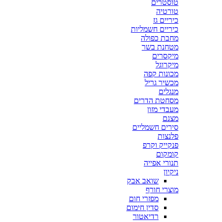
טוסטרים
טורטיה
כיריים גז
כיריים חשמליות
מחבת כפולה
מטחנת בשר
מיקסרים
מיקרוגל
מכונות קפה
מכשיר גריל
מנגלים
מסחטת הדרים
מעבדי מזון
מצנם
סירים חשמליים
פלנצות
פנקייק וקרפ
קומקום
תנורי אפייה
ניקיון
שואב אבק
מוצרי חורף
מפזרי חום
סדין חימום
רדיאטור