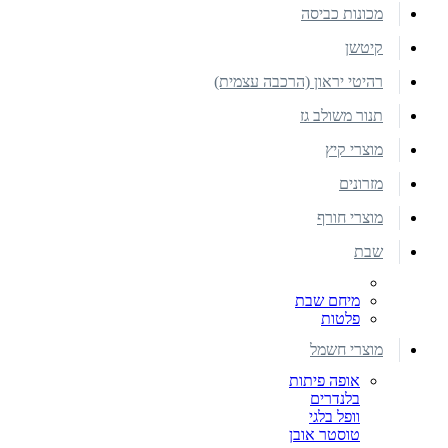
מכונות כביסה
קיטשן
רהיטי יראון (הרכבה עצמית)
תנור משולב גז
מוצרי קיץ
מזרונים
מוצרי חורף
שבת
מיחם שבת
פלטות
מוצרי חשמל
אופה פיתות
בלנדרים
וופל בלגי
טוסטר אובן