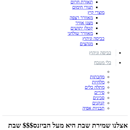
תאורת חרום
תנורי חימום
מוצרי קיץ
מאוורר רצפה
מצנן אוויר
קטלן יתושים
מאוורר שולחני
כביסה וגיהוץ
מגהצים
כביסה וגיהוץ
כלי מטבח
מחבתות
מלחיות
מתלה כלים
סירים
סכינים
קנקנים
תבניות אפיה
אצלנו שמירת שבת היא מעל הביזנס$$$ שבת