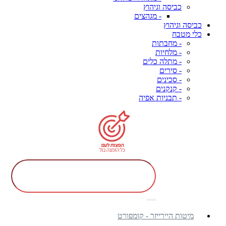
כביסה וגיהוץ
- מגהצים
כביסה וגיהוץ
כלי מטבח
- מחבתות
- מלחיות
- מתלה כלים
- סירים
- סכינים
- קנקנים
- תבניות אפיה
מיטות היירייזר - קומפורט