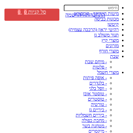
סל קניות
0
0
מיטות היירייזר - קומפורט
התחברות \ הרשמה
מכונות כביסה
קיטשן
רהיטי יראון (הרכבה עצמית)
תנור משולב גז
מוצרי קיץ
מזרונים
מוצרי חורף
שבת
- מיחם שבת
- פלטות
מוצרי חשמל
- אופה פיתות
- בלנדרים
- וופל בלגי
- טוסטר אובן
- טוסטרים
- טורטיה
- כיריים גז
- כיריים חשמליות
- מחבת כפולה
- מטחנת בשר
- מיקסרים