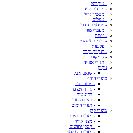
- מיקרוגל
- מכונות קפה
- מכשיר גריל
- מנגלים
- מסחטת הדרים
- מעבדי מזון
- מצנם
- סירים חשמליים
- פלנצות
- פנקייק וקרפ
- קומקום
- תנורי אפייה
ניקיון
- שואב אבק
מוצרי חורף
- מפזרי חום
- סדין חימום
- רדיאטור
- תאורת חרום
- תנורי חימום
מוצרי קיץ
- מאוורר רצפה
- מצנן אוויר
- קטלן יתושים
- מאוורר שולחני