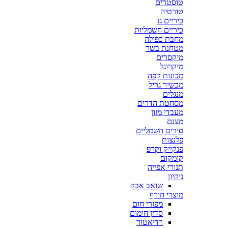
טוסטרים
טורטיה
כיריים גז
כיריים חשמליות
מחבת כפולה
מטחנת בשר
מיקסרים
מיקרוגל
מכונות קפה
מכשיר גריל
מנגלים
מסחטת הדרים
מעבדי מזון
מצנם
סירים חשמליים
פלנצות
פנקייק וקרפ
קומקום
תנורי אפייה
ניקיון
שואב אבק
מוצרי חורף
מפזרי חום
סדין חימום
רדיאטור