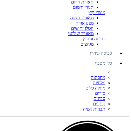
תאורת חרום
תנורי חימום
מוצרי קיץ
מאוורר רצפה
מצנן אוויר
קטלן יתושים
מאוורר שולחני
כביסה וגיהוץ
מגהצים
כביסה וגיהוץ
כלי מטבח
מחבתות
מלחיות
מתלה כלים
סירים
סכינים
קנקנים
תבניות אפיה