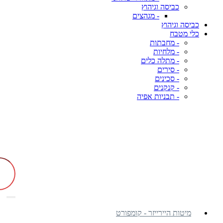
כביסה וגיהוץ
- מגהצים
כביסה וגיהוץ
כלי מטבח
- מחבתות
- מלחיות
- מתלה כלים
- סירים
- סכינים
- קנקנים
- תבניות אפיה
מיטות היירייזר - קומפורט