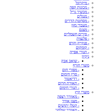
- מיקרוגל
- מכונות קפה
- מכשיר גריל
- מנגלים
- מסחטת הדרים
- מעבדי מזון
- מצנם
- סירים חשמליים
- פלנצות
- פנקייק וקרפ
- קומקום
- תנורי אפייה
ניקיון
- שואב אבק
מוצרי חורף
- מפזרי חום
- סדין חימום
- רדיאטור
- תאורת חרום
- תנורי חימום
מוצרי קיץ
- מאוורר רצפה
- מצנן אוויר
- קטלן יתושים
- מאוורר שולחני