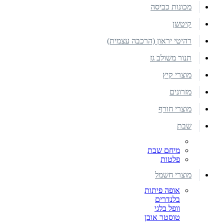
מכונות כביסה
קיטשן
רהיטי יראון (הרכבה עצמית)
תנור משולב גז
מוצרי קיץ
מזרונים
מוצרי חורף
שבת
מיחם שבת
פלטות
מוצרי חשמל
אופה פיתות
בלנדרים
וופל בלגי
טוסטר אובן