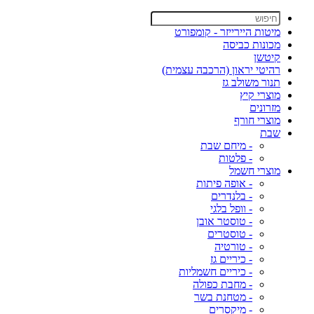
מיטות היירייזר - קומפורט
מכונות כביסה
קיטשן
רהיטי יראון (הרכבה עצמית)
תנור משולב גז
מוצרי קיץ
מזרונים
מוצרי חורף
שבת
- מיחם שבת
- פלטות
מוצרי חשמל
- אופה פיתות
- בלנדרים
- וופל בלגי
- טוסטר אובן
- טוסטרים
- טורטיה
- כיריים גז
- כיריים חשמליות
- מחבת כפולה
- מטחנת בשר
- מיקסרים