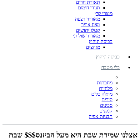
תאורת חרום
תנורי חימום
מוצרי קיץ
מאוורר רצפה
מצנן אוויר
קטלן יתושים
מאוורר שולחני
כביסה וגיהוץ
מגהצים
כביסה וגיהוץ
כלי מטבח
מחבתות
מלחיות
מתלה כלים
סירים
סכינים
קנקנים
תבניות אפיה
אצלנו שמירת שבת היא מעל הביזנס$$$ שבת