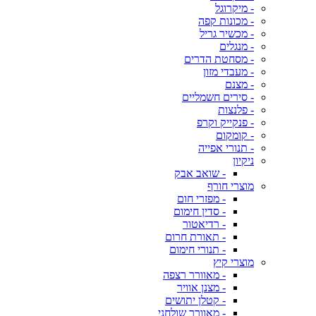
- מיקרוגל
- מכונות קפה
- מכשיר גריל
- מנגלים
- מסחטת הדרים
- מעבדי מזון
- מצנם
- סירים חשמליים
- פלנצות
- פנקייק וקרפ
- קומקום
- תנורי אפייה
ניקיון
- שואב אבק
מוצרי חורף
- מפזרי חום
- סדין חימום
- רדיאטור
- תאורת חרום
- תנורי חימום
מוצרי קיץ
- מאוורר רצפה
- מצנן אוויר
- קטלן יתושים
- מאוורר שולחני