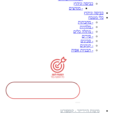
כביסה וגיהוץ
- מגהצים
כביסה וגיהוץ
כלי מטבח
- מחבתות
- מלחיות
- מתלה כלים
- סירים
- סכינים
- קנקנים
- תבניות אפיה
מיטות היירייזר - קומפורט