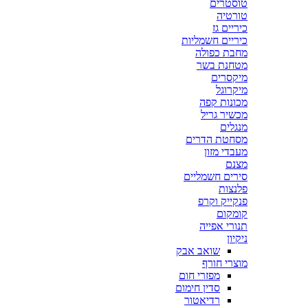
טוסטרים
טורטיה
כיריים גז
כיריים חשמליות
מחבת כפולה
מטחנת בשר
מיקסרים
מיקרוגל
מכונות קפה
מכשיר גריל
מנגלים
מסחטת הדרים
מעבדי מזון
מצנם
סירים חשמליים
פלנצות
פנקייק וקרפ
קומקום
תנורי אפייה
ניקיון
שואב אבק
מוצרי חורף
מפזרי חום
סדין חימום
רדיאטור