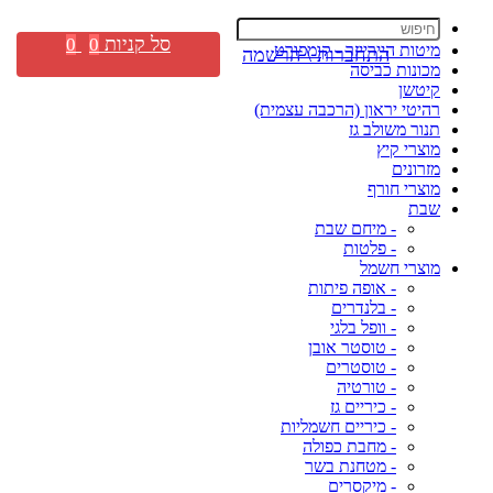
סל קניות
0
0
מיטות היירייזר - קומפורט
התחברות \ הרשמה
מכונות כביסה
קיטשן
רהיטי יראון (הרכבה עצמית)
תנור משולב גז
מוצרי קיץ
מזרונים
מוצרי חורף
שבת
- מיחם שבת
- פלטות
מוצרי חשמל
- אופה פיתות
- בלנדרים
- וופל בלגי
- טוסטר אובן
- טוסטרים
- טורטיה
- כיריים גז
- כיריים חשמליות
- מחבת כפולה
- מטחנת בשר
- מיקסרים