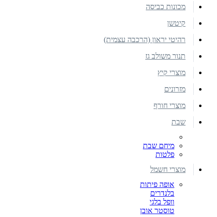
מכונות כביסה
קיטשן
רהיטי יראון (הרכבה עצמית)
תנור משולב גז
מוצרי קיץ
מזרונים
מוצרי חורף
שבת
מיחם שבת
פלטות
מוצרי חשמל
אופה פיתות
בלנדרים
וופל בלגי
טוסטר אובן