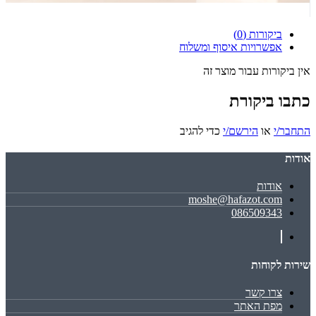
ביקורות (0)
אפשרויות איסוף ומשלוח
אין ביקורות עבור מוצר זה
כתבו ביקורת
התחבר/י
או
הירשם/י
כדי להגיב
אודות
אודות
moshe@hafazot.com
086509343
שירות לקוחות
צרו קשר
מפת האתר