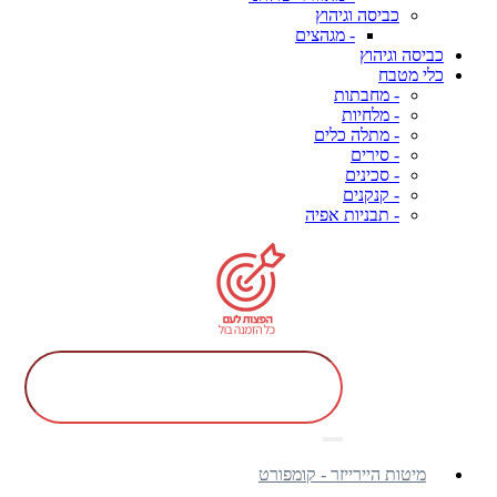
כביסה וגיהוץ
- מגהצים
כביסה וגיהוץ
כלי מטבח
- מחבתות
- מלחיות
- מתלה כלים
- סירים
- סכינים
- קנקנים
- תבניות אפיה
מיטות היירייזר - קומפורט