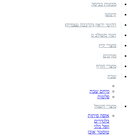
מכונות כביסה
קיטשן
רהיטי יראון (הרכבה עצמית)
תנור משולב גז
מוצרי קיץ
מזרונים
מוצרי חורף
שבת
מיחם שבת
פלטות
מוצרי חשמל
אופה פיתות
בלנדרים
וופל בלגי
טוסטר אובן