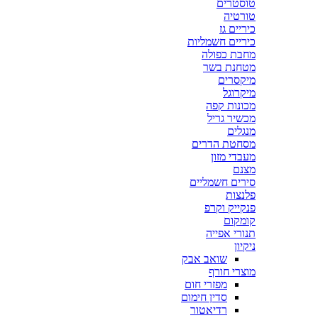
טוסטרים
טורטיה
כיריים גז
כיריים חשמליות
מחבת כפולה
מטחנת בשר
מיקסרים
מיקרוגל
מכונות קפה
מכשיר גריל
מנגלים
מסחטת הדרים
מעבדי מזון
מצנם
סירים חשמליים
פלנצות
פנקייק וקרפ
קומקום
תנורי אפייה
ניקיון
שואב אבק
מוצרי חורף
מפזרי חום
סדין חימום
רדיאטור