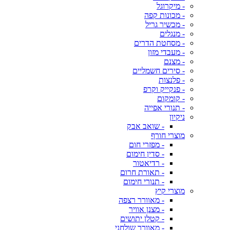
- מיקרוגל
- מכונות קפה
- מכשיר גריל
- מנגלים
- מסחטת הדרים
- מעבדי מזון
- מצנם
- סירים חשמליים
- פלנצות
- פנקייק וקרפ
- קומקום
- תנורי אפייה
ניקיון
- שואב אבק
מוצרי חורף
- מפזרי חום
- סדין חימום
- רדיאטור
- תאורת חרום
- תנורי חימום
מוצרי קיץ
- מאוורר רצפה
- מצנן אוויר
- קטלן יתושים
- מאוורר שולחני