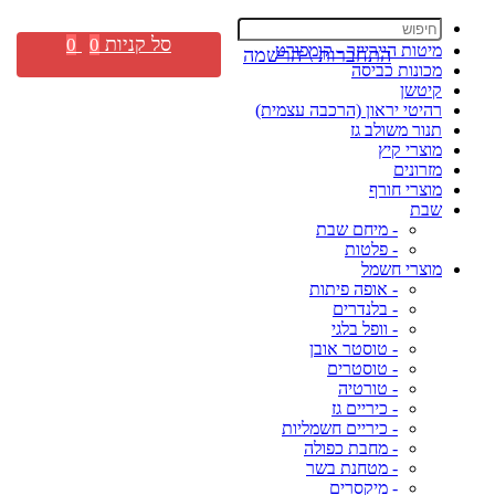
סל קניות
0
0
מיטות היירייזר - קומפורט
התחברות \ הרשמה
מכונות כביסה
קיטשן
רהיטי יראון (הרכבה עצמית)
תנור משולב גז
מוצרי קיץ
מזרונים
מוצרי חורף
שבת
- מיחם שבת
- פלטות
מוצרי חשמל
- אופה פיתות
- בלנדרים
- וופל בלגי
- טוסטר אובן
- טוסטרים
- טורטיה
- כיריים גז
- כיריים חשמליות
- מחבת כפולה
- מטחנת בשר
- מיקסרים