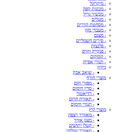
- מיקרוגל
- מכונות קפה
- מכשיר גריל
- מנגלים
- מסחטת הדרים
- מעבדי מזון
- מצנם
- סירים חשמליים
- פלנצות
- פנקייק וקרפ
- קומקום
- תנורי אפייה
ניקיון
- שואב אבק
מוצרי חורף
- מפזרי חום
- סדין חימום
- רדיאטור
- תאורת חרום
- תנורי חימום
מוצרי קיץ
- מאוורר רצפה
- מצנן אוויר
- קטלן יתושים
- מאוורר שולחני