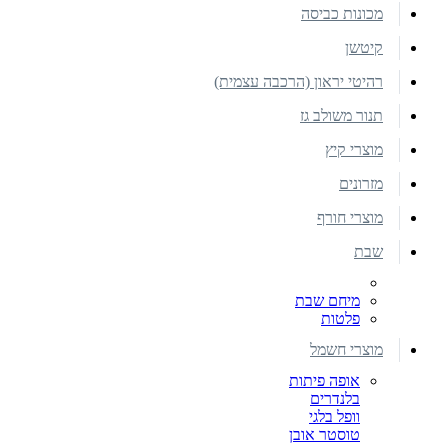
מכונות כביסה
קיטשן
רהיטי יראון (הרכבה עצמית)
תנור משולב גז
מוצרי קיץ
מזרונים
מוצרי חורף
שבת
מיחם שבת
פלטות
מוצרי חשמל
אופה פיתות
בלנדרים
וופל בלגי
טוסטר אובן