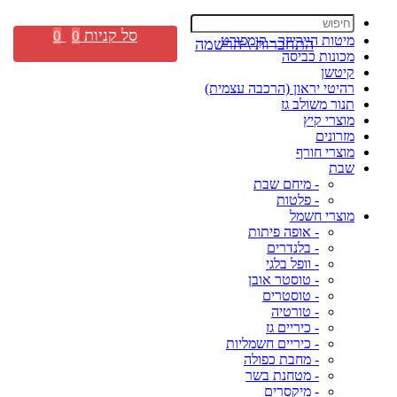
סל קניות
0
0
מיטות היירייזר - קומפורט
התחברות \ הרשמה
מכונות כביסה
קיטשן
רהיטי יראון (הרכבה עצמית)
תנור משולב גז
מוצרי קיץ
מזרונים
מוצרי חורף
שבת
- מיחם שבת
- פלטות
מוצרי חשמל
- אופה פיתות
- בלנדרים
- וופל בלגי
- טוסטר אובן
- טוסטרים
- טורטיה
- כיריים גז
- כיריים חשמליות
- מחבת כפולה
- מטחנת בשר
- מיקסרים