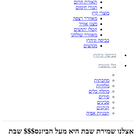
תאורת חרום
תנורי חימום
מוצרי קיץ
מאוורר רצפה
מצנן אוויר
קטלן יתושים
מאוורר שולחני
כביסה וגיהוץ
מגהצים
כביסה וגיהוץ
כלי מטבח
מחבתות
מלחיות
מתלה כלים
סירים
סכינים
קנקנים
תבניות אפיה
אצלנו שמירת שבת היא מעל הביזנס$$$ שבת