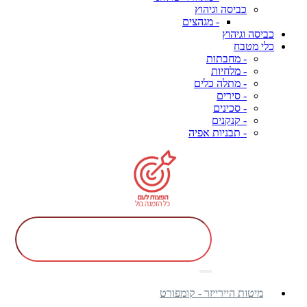
כביסה וגיהוץ
- מגהצים
כביסה וגיהוץ
כלי מטבח
- מחבתות
- מלחיות
- מתלה כלים
- סירים
- סכינים
- קנקנים
- תבניות אפיה
מיטות היירייזר - קומפורט