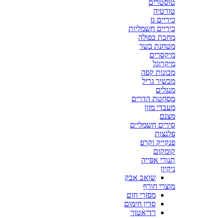
טוסטרים
טורטיה
כיריים גז
כיריים חשמליות
מחבת כפולה
מטחנת בשר
מיקסרים
מיקרוגל
מכונות קפה
מכשיר גריל
מנגלים
מסחטת הדרים
מעבדי מזון
מצנם
סירים חשמליים
פלנצות
פנקייק וקרפ
קומקום
תנורי אפייה
ניקיון
שואב אבק
מוצרי חורף
מפזרי חום
סדין חימום
רדיאטור