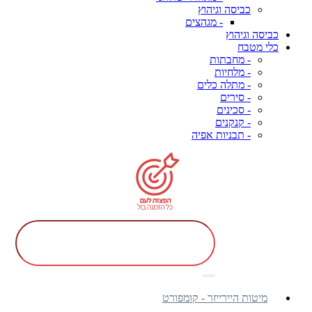
כביסה וגיהוץ
- מגהצים
כביסה וגיהוץ
כלי מטבח
- מחבתות
- מלחיות
- מתלה כלים
- סירים
- סכינים
- קנקנים
- תבניות אפיה
מיטות היירייזר - קומפורט