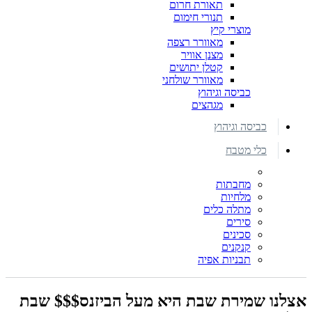
תאורת חרום
תנורי חימום
מוצרי קיץ
מאוורר רצפה
מצנן אוויר
קטלן יתושים
מאוורר שולחני
כביסה וגיהוץ
מגהצים
כביסה וגיהוץ
כלי מטבח
מחבתות
מלחיות
מתלה כלים
סירים
סכינים
קנקנים
תבניות אפיה
אצלנו שמירת שבת היא מעל הביזנס$$$ שבת