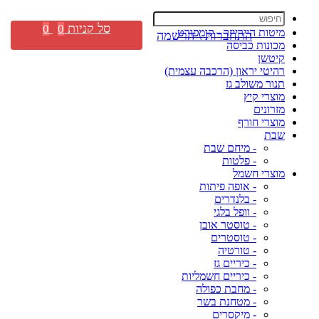
סל קניות
0
0
מיטות היירייזר - קומפורט
התחברות \ הרשמה
מכונות כביסה
קיטשן
רהיטי יראון (הרכבה עצמית)
תנור משולב גז
מוצרי קיץ
מזרונים
מוצרי חורף
שבת
- מיחם שבת
- פלטות
מוצרי חשמל
- אופה פיתות
- בלנדרים
- וופל בלגי
- טוסטר אובן
- טוסטרים
- טורטיה
- כיריים גז
- כיריים חשמליות
- מחבת כפולה
- מטחנת בשר
- מיקסרים