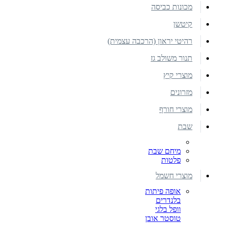
מכונות כביסה
קיטשן
רהיטי יראון (הרכבה עצמית)
תנור משולב גז
מוצרי קיץ
מזרונים
מוצרי חורף
שבת
מיחם שבת
פלטות
מוצרי חשמל
אופה פיתות
בלנדרים
וופל בלגי
טוסטר אובן