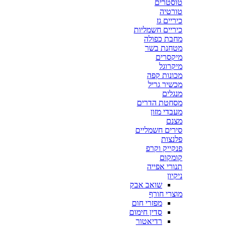
טוסטרים
טורטיה
כיריים גז
כיריים חשמליות
מחבת כפולה
מטחנת בשר
מיקסרים
מיקרוגל
מכונות קפה
מכשיר גריל
מנגלים
מסחטת הדרים
מעבדי מזון
מצנם
סירים חשמליים
פלנצות
פנקייק וקרפ
קומקום
תנורי אפייה
ניקיון
שואב אבק
מוצרי חורף
מפזרי חום
סדין חימום
רדיאטור