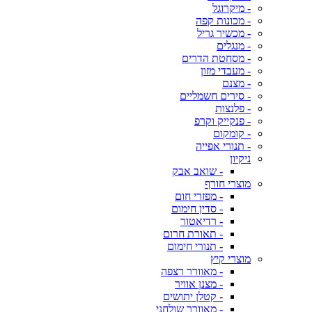
- מיקרוגל
- מכונות קפה
- מכשיר גריל
- מנגלים
- מסחטת הדרים
- מעבדי מזון
- מצנם
- סירים חשמליים
- פלנצות
- פנקייק וקרפ
- קומקום
- תנורי אפייה
ניקיון
- שואב אבק
מוצרי חורף
- מפזרי חום
- סדין חימום
- רדיאטור
- תאורת חרום
- תנורי חימום
מוצרי קיץ
- מאוורר רצפה
- מצנן אוויר
- קטלן יתושים
- מאוורר שולחני