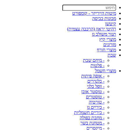
מיטות היירייזר - קומפורט
מכונות כביסה
קיטשן
רהיטי יראון (הרכבה עצמית)
תנור משולב גז
מוצרי קיץ
מזרונים
מוצרי חורף
שבת
- מיחם שבת
- פלטות
מוצרי חשמל
- אופה פיתות
- בלנדרים
- וופל בלגי
- טוסטר אובן
- טוסטרים
- טורטיה
- כיריים גז
- כיריים חשמליות
- מחבת כפולה
- מטחנת בשר
- מיקסרים