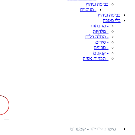
כביסה וגיהוץ
- מגהצים
כביסה וגיהוץ
כלי מטבח
- מחבתות
- מלחיות
- מתלה כלים
- סירים
- סכינים
- קנקנים
- תבניות אפיה
מיטות היירייזר - קומפורט