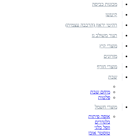
מכונות כביסה
קיטשן
רהיטי יראון (הרכבה עצמית)
תנור משולב גז
מוצרי קיץ
מזרונים
מוצרי חורף
שבת
מיחם שבת
פלטות
מוצרי חשמל
אופה פיתות
בלנדרים
וופל בלגי
טוסטר אובן