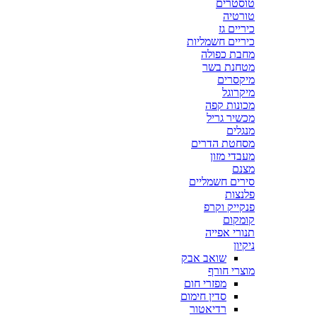
טוסטרים
טורטיה
כיריים גז
כיריים חשמליות
מחבת כפולה
מטחנת בשר
מיקסרים
מיקרוגל
מכונות קפה
מכשיר גריל
מנגלים
מסחטת הדרים
מעבדי מזון
מצנם
סירים חשמליים
פלנצות
פנקייק וקרפ
קומקום
תנורי אפייה
ניקיון
שואב אבק
מוצרי חורף
מפזרי חום
סדין חימום
רדיאטור