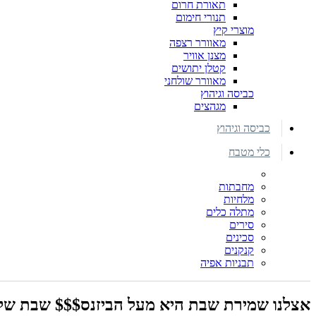
תאורת חרום
תנורי חימום
מוצרי קיץ
מאוורר רצפה
מצנן אוויר
קטלן יתושים
מאוורר שולחני
כביסה וגיהוץ
מגהצים
כביסה וגיהוץ
כלי מטבח
מחבתות
מלחיות
מתלה כלים
סירים
סכינים
קנקנים
תבניות אפיה
אצלנו שמירת שבת היא מעל הביזנס$$$ שבת שלו