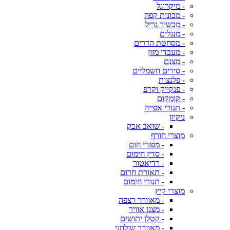
- מיקרוגל
- מכונות קפה
- מכשיר גריל
- מנגלים
- מסחטת הדרים
- מעבדי מזון
- מצנם
- סירים חשמליים
- פלנצות
- פנקייק וקרפ
- קומקום
- תנורי אפייה
ניקיון
- שואב אבק
מוצרי חורף
- מפזרי חום
- סדין חימום
- רדיאטור
- תאורת חרום
- תנורי חימום
מוצרי קיץ
- מאוורר רצפה
- מצנן אוויר
- קטלן יתושים
- מאוורר שולחני