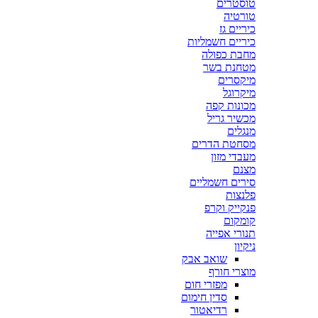
טוסטרים
טורטיה
כיריים גז
כיריים חשמליות
מחבת כפולה
מטחנת בשר
מיקסרים
מיקרוגל
מכונות קפה
מכשיר גריל
מנגלים
מסחטת הדרים
מעבדי מזון
מצנם
סירים חשמליים
פלנצות
פנקייק וקרפ
קומקום
תנורי אפייה
ניקיון
שואב אבק
מוצרי חורף
מפזרי חום
סדין חימום
רדיאטור