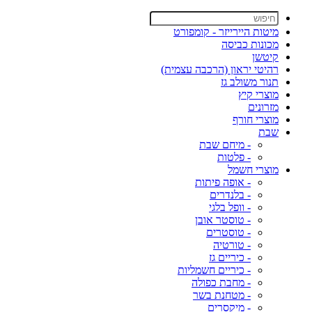
מיטות היירייזר - קומפורט
מכונות כביסה
קיטשן
רהיטי יראון (הרכבה עצמית)
תנור משולב גז
מוצרי קיץ
מזרונים
מוצרי חורף
שבת
- מיחם שבת
- פלטות
מוצרי חשמל
- אופה פיתות
- בלנדרים
- וופל בלגי
- טוסטר אובן
- טוסטרים
- טורטיה
- כיריים גז
- כיריים חשמליות
- מחבת כפולה
- מטחנת בשר
- מיקסרים