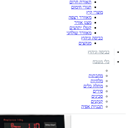
תאורת חרום
תנורי חימום
מוצרי קיץ
מאוורר רצפה
מצנן אוויר
קטלן יתושים
מאוורר שולחני
כביסה וגיהוץ
מגהצים
כביסה וגיהוץ
כלי מטבח
מחבתות
מלחיות
מתלה כלים
סירים
סכינים
קנקנים
תבניות אפיה