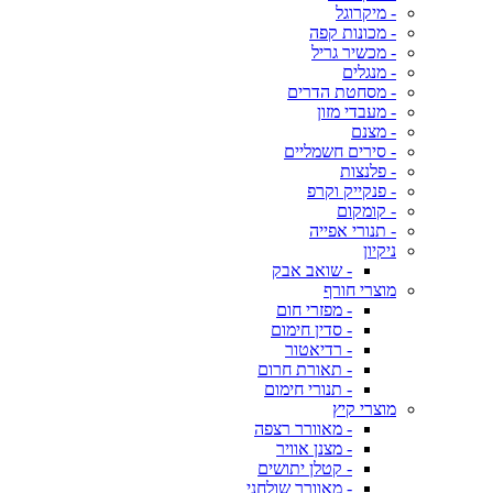
- מיקרוגל
- מכונות קפה
- מכשיר גריל
- מנגלים
- מסחטת הדרים
- מעבדי מזון
- מצנם
- סירים חשמליים
- פלנצות
- פנקייק וקרפ
- קומקום
- תנורי אפייה
ניקיון
- שואב אבק
מוצרי חורף
- מפזרי חום
- סדין חימום
- רדיאטור
- תאורת חרום
- תנורי חימום
מוצרי קיץ
- מאוורר רצפה
- מצנן אוויר
- קטלן יתושים
- מאוורר שולחני