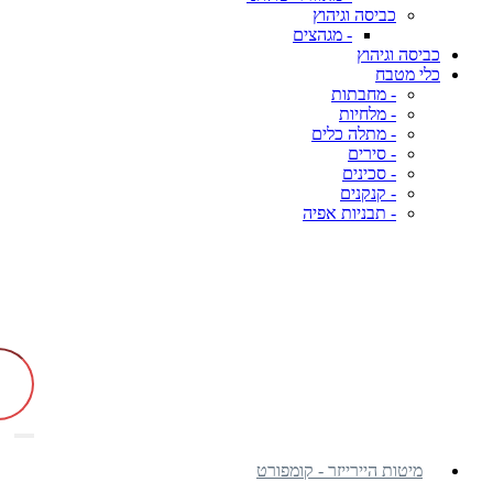
כביסה וגיהוץ
- מגהצים
כביסה וגיהוץ
כלי מטבח
- מחבתות
- מלחיות
- מתלה כלים
- סירים
- סכינים
- קנקנים
- תבניות אפיה
מיטות היירייזר - קומפורט