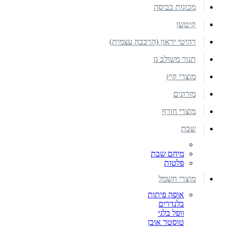
מכונות כביסה
קיטשן
רהיטי יראון (הרכבה עצמית)
תנור משולב גז
מוצרי קיץ
מזרונים
מוצרי חורף
שבת
מיחם שבת
פלטות
מוצרי חשמל
אופה פיתות
בלנדרים
וופל בלגי
טוסטר אובן