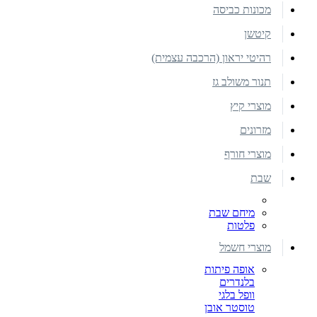
מכונות כביסה
קיטשן
רהיטי יראון (הרכבה עצמית)
תנור משולב גז
מוצרי קיץ
מזרונים
מוצרי חורף
שבת
מיחם שבת
פלטות
מוצרי חשמל
אופה פיתות
בלנדרים
וופל בלגי
טוסטר אובן