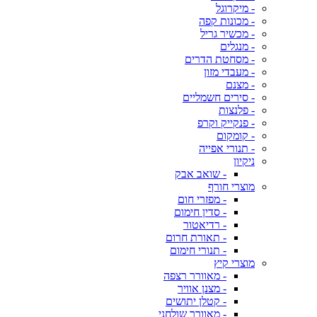
- מיקרוגל
- מכונות קפה
- מכשיר גריל
- מנגלים
- מסחטת הדרים
- מעבדי מזון
- מצנם
- סירים חשמליים
- פלנצות
- פנקייק וקרפ
- קומקום
- תנורי אפייה
ניקיון
- שואב אבק
מוצרי חורף
- מפזרי חום
- סדין חימום
- רדיאטור
- תאורת חרום
- תנורי חימום
מוצרי קיץ
- מאוורר רצפה
- מצנן אוויר
- קטלן יתושים
- מאוורר שולחני