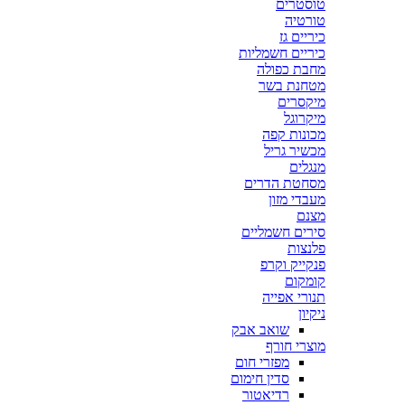
טוסטרים
טורטיה
כיריים גז
כיריים חשמליות
מחבת כפולה
מטחנת בשר
מיקסרים
מיקרוגל
מכונות קפה
מכשיר גריל
מנגלים
מסחטת הדרים
מעבדי מזון
מצנם
סירים חשמליים
פלנצות
פנקייק וקרפ
קומקום
תנורי אפייה
ניקיון
שואב אבק
מוצרי חורף
מפזרי חום
סדין חימום
רדיאטור