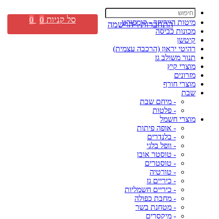
סל קניות
0
0
מיטות היירייזר - קומפורט
התחברות \ הרשמה
מכונות כביסה
קיטשן
רהיטי יראון (הרכבה עצמית)
תנור משולב גז
מוצרי קיץ
מזרונים
מוצרי חורף
שבת
- מיחם שבת
- פלטות
מוצרי חשמל
- אופה פיתות
- בלנדרים
- וופל בלגי
- טוסטר אובן
- טוסטרים
- טורטיה
- כיריים גז
- כיריים חשמליות
- מחבת כפולה
- מטחנת בשר
- מיקסרים