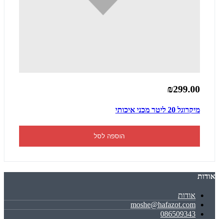
₪299.00
מיקרוגל 20 ליטר מכני איכותי
הוספה לסל
אודות
אודות
moshe@hafazot.com
086509343