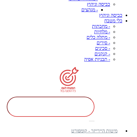
כביסה וגיהוץ
- מגהצים
כביסה וגיהוץ
כלי מטבח
- מחבתות
- מלחיות
- מתלה כלים
- סירים
- סכינים
- קנקנים
- תבניות אפיה
מיטות היירייזר - קומפורט