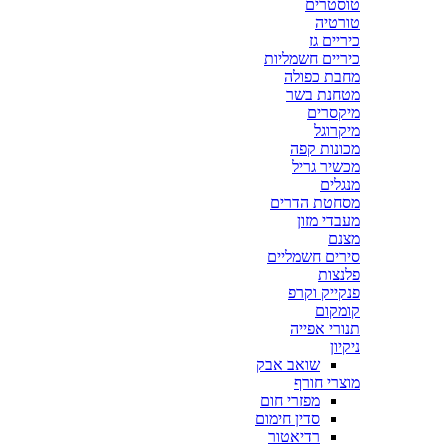
טוסטרים
טורטיה
כיריים גז
כיריים חשמליות
מחבת כפולה
מטחנת בשר
מיקסרים
מיקרוגל
מכונות קפה
מכשיר גריל
מנגלים
מסחטת הדרים
מעבדי מזון
מצנם
סירים חשמליים
פלנצות
פנקייק וקרפ
קומקום
תנורי אפייה
ניקיון
שואב אבק
מוצרי חורף
מפזרי חום
סדין חימום
רדיאטור