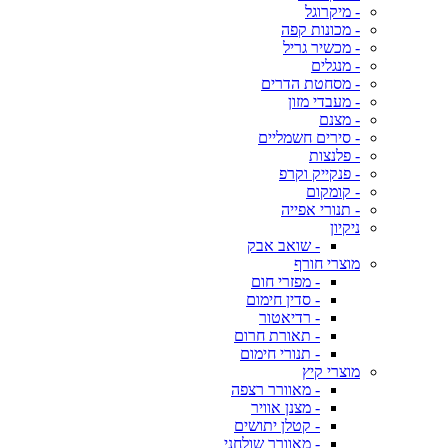
- מיקרוגל
- מכונות קפה
- מכשיר גריל
- מנגלים
- מסחטת הדרים
- מעבדי מזון
- מצנם
- סירים חשמליים
- פלנצות
- פנקייק וקרפ
- קומקום
- תנורי אפייה
ניקיון
- שואב אבק
מוצרי חורף
- מפזרי חום
- סדין חימום
- רדיאטור
- תאורת חרום
- תנורי חימום
מוצרי קיץ
- מאוורר רצפה
- מצנן אוויר
- קטלן יתושים
- מאוורר שולחני