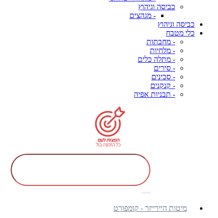
כביסה וגיהוץ
- מגהצים
כביסה וגיהוץ
כלי מטבח
- מחבתות
- מלחיות
- מתלה כלים
- סירים
- סכינים
- קנקנים
- תבניות אפיה
מיטות היירייזר - קומפורט