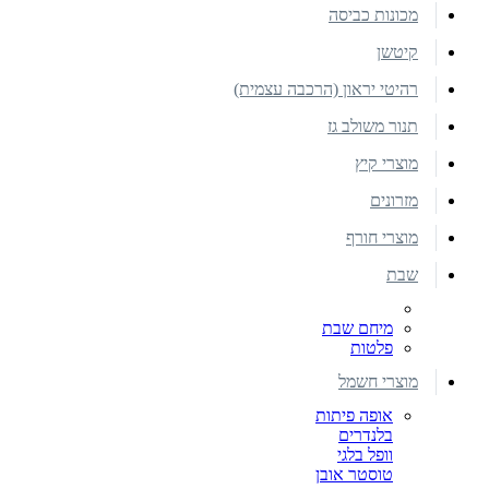
מכונות כביסה
קיטשן
רהיטי יראון (הרכבה עצמית)
תנור משולב גז
מוצרי קיץ
מזרונים
מוצרי חורף
שבת
מיחם שבת
פלטות
מוצרי חשמל
אופה פיתות
בלנדרים
וופל בלגי
טוסטר אובן