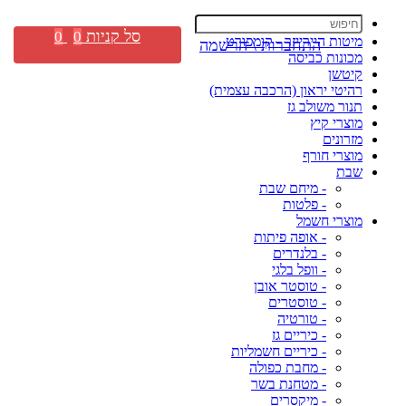
סל קניות
0
0
מיטות היירייזר - קומפורט
התחברות \ הרשמה
מכונות כביסה
קיטשן
רהיטי יראון (הרכבה עצמית)
תנור משולב גז
מוצרי קיץ
מזרונים
מוצרי חורף
שבת
- מיחם שבת
- פלטות
מוצרי חשמל
- אופה פיתות
- בלנדרים
- וופל בלגי
- טוסטר אובן
- טוסטרים
- טורטיה
- כיריים גז
- כיריים חשמליות
- מחבת כפולה
- מטחנת בשר
- מיקסרים