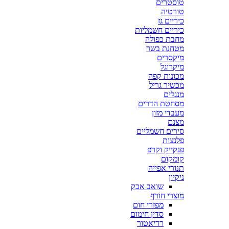
טוסטרים
טורטיה
כיריים גז
כיריים חשמליות
מחבת כפולה
מטחנת בשר
מיקסרים
מיקרוגל
מכונות קפה
מכשיר גריל
מנגלים
מסחטת הדרים
מעבדי מזון
מצנם
סירים חשמליים
פלנצות
פנקייק וקרפ
קומקום
תנורי אפייה
ניקיון
שואב אבק
מוצרי חורף
מפזרי חום
סדין חימום
רדיאטור