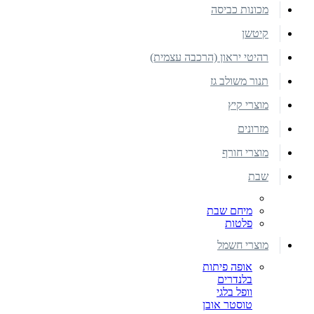
מכונות כביסה
קיטשן
רהיטי יראון (הרכבה עצמית)
תנור משולב גז
מוצרי קיץ
מזרונים
מוצרי חורף
שבת
מיחם שבת
פלטות
מוצרי חשמל
אופה פיתות
בלנדרים
וופל בלגי
טוסטר אובן