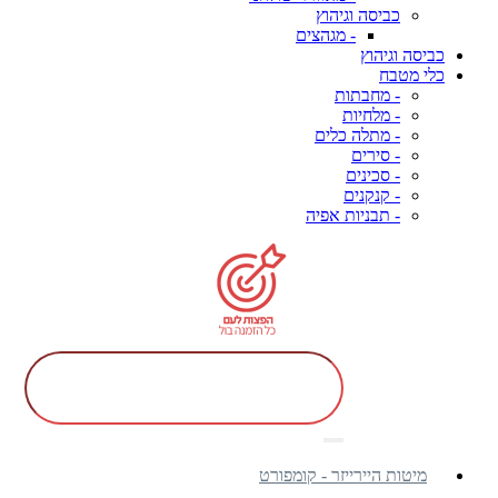
כביסה וגיהוץ
- מגהצים
כביסה וגיהוץ
כלי מטבח
- מחבתות
- מלחיות
- מתלה כלים
- סירים
- סכינים
- קנקנים
- תבניות אפיה
מיטות היירייזר - קומפורט