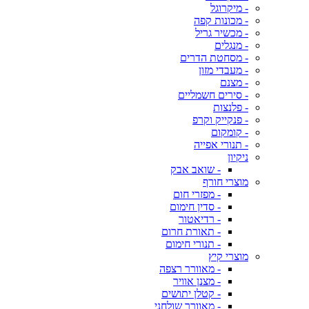
- מיקרוגל
- מכונות קפה
- מכשיר גריל
- מנגלים
- מסחטת הדרים
- מעבדי מזון
- מצנם
- סירים חשמליים
- פלנצות
- פנקייק וקרפ
- קומקום
- תנורי אפייה
ניקיון
- שואב אבק
מוצרי חורף
- מפזרי חום
- סדין חימום
- רדיאטור
- תאורת חרום
- תנורי חימום
מוצרי קיץ
- מאוורר רצפה
- מצנן אוויר
- קטלן יתושים
- מאוורר שולחני