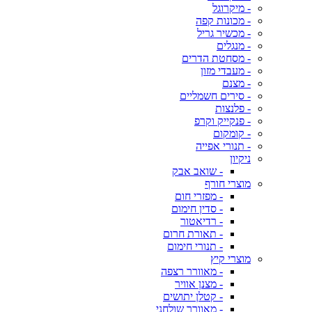
- מיקרוגל
- מכונות קפה
- מכשיר גריל
- מנגלים
- מסחטת הדרים
- מעבדי מזון
- מצנם
- סירים חשמליים
- פלנצות
- פנקייק וקרפ
- קומקום
- תנורי אפייה
ניקיון
- שואב אבק
מוצרי חורף
- מפזרי חום
- סדין חימום
- רדיאטור
- תאורת חרום
- תנורי חימום
מוצרי קיץ
- מאוורר רצפה
- מצנן אוויר
- קטלן יתושים
- מאוורר שולחני