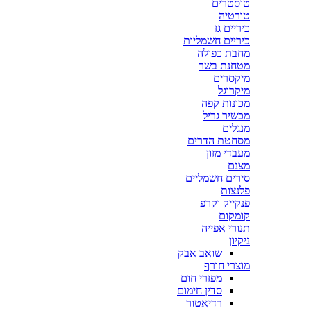
טוסטרים
טורטיה
כיריים גז
כיריים חשמליות
מחבת כפולה
מטחנת בשר
מיקסרים
מיקרוגל
מכונות קפה
מכשיר גריל
מנגלים
מסחטת הדרים
מעבדי מזון
מצנם
סירים חשמליים
פלנצות
פנקייק וקרפ
קומקום
תנורי אפייה
ניקיון
שואב אבק
מוצרי חורף
מפזרי חום
סדין חימום
רדיאטור