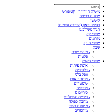
מיטות היירייזר - קומפורט
מכונות כביסה
קיטשן
רהיטי יראון (הרכבה עצמית)
תנור משולב גז
מוצרי קיץ
מזרונים
מוצרי חורף
שבת
- מיחם שבת
- פלטות
מוצרי חשמל
- אופה פיתות
- בלנדרים
- וופל בלגי
- טוסטר אובן
- טוסטרים
- טורטיה
- כיריים גז
- כיריים חשמליות
- מחבת כפולה
- מטחנת בשר
- מיקסרים