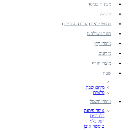
מכונות כביסה
קיטשן
רהיטי יראון (הרכבה עצמית)
תנור משולב גז
מוצרי קיץ
מזרונים
מוצרי חורף
שבת
מיחם שבת
פלטות
מוצרי חשמל
אופה פיתות
בלנדרים
וופל בלגי
טוסטר אובן