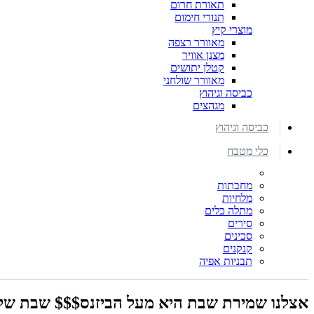
תאורת חרום
תנורי חימום
מוצרי קיץ
מאוורר רצפה
מצנן אוויר
קטלן יתושים
מאוורר שולחני
כביסה וגיהוץ
מגהצים
כביסה וגיהוץ
כלי מטבח
מחבתות
מלחיות
מתלה כלים
סירים
סכינים
קנקנים
תבניות אפיה
אצלנו שמירת שבת היא מעל הביזנס$$$ שבת שלו