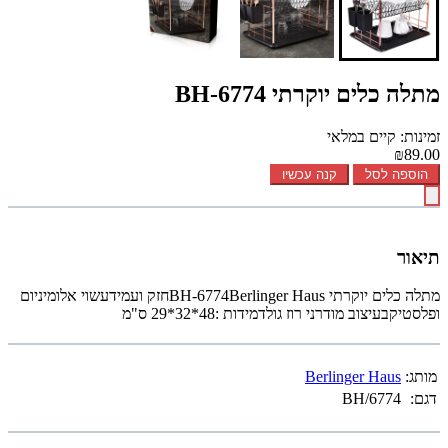
מתלה כלים יוקרתי BH-6774
זמינות: קיים במלאי
₪89.00
הוספה לסל
קנה עכשיו
תיאור
מתלה כלים יוקרתי BH-6774Berlinger Hausחזק ועמידעשוי אלומיניום
ופלסטיקבעיצוב מודרני רוז גולדמידות :48*32*29 ס"מ
מותג:
Berlinger Haus
דגם:
BH/6774