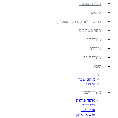
מכונות כביסה
קיטשן
רהיטי יראון (הרכבה עצמית)
תנור משולב גז
מוצרי קיץ
מזרונים
מוצרי חורף
שבת
מיחם שבת
פלטות
מוצרי חשמל
אופה פיתות
בלנדרים
וופל בלגי
טוסטר אובן