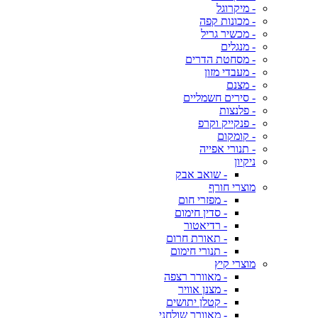
- מיקרוגל
- מכונות קפה
- מכשיר גריל
- מנגלים
- מסחטת הדרים
- מעבדי מזון
- מצנם
- סירים חשמליים
- פלנצות
- פנקייק וקרפ
- קומקום
- תנורי אפייה
ניקיון
- שואב אבק
מוצרי חורף
- מפזרי חום
- סדין חימום
- רדיאטור
- תאורת חרום
- תנורי חימום
מוצרי קיץ
- מאוורר רצפה
- מצנן אוויר
- קטלן יתושים
- מאוורר שולחני