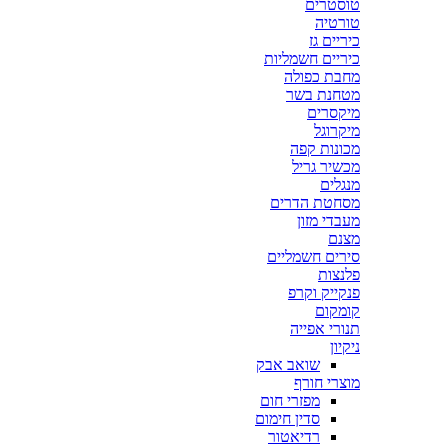
טוסטרים
טורטיה
כיריים גז
כיריים חשמליות
מחבת כפולה
מטחנת בשר
מיקסרים
מיקרוגל
מכונות קפה
מכשיר גריל
מנגלים
מסחטת הדרים
מעבדי מזון
מצנם
סירים חשמליים
פלנצות
פנקייק וקרפ
קומקום
תנורי אפייה
ניקיון
שואב אבק
מוצרי חורף
מפזרי חום
סדין חימום
רדיאטור