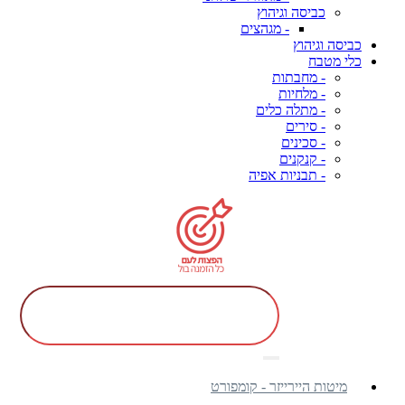
כביסה וגיהוץ
- מגהצים
כביסה וגיהוץ
כלי מטבח
- מחבתות
- מלחיות
- מתלה כלים
- סירים
- סכינים
- קנקנים
- תבניות אפיה
מיטות היירייזר - קומפורט