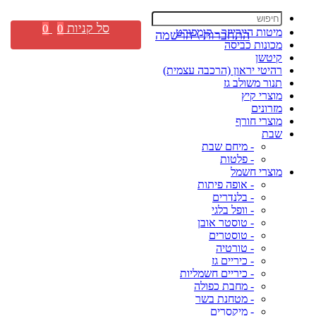
סל קניות
0
0
מיטות היירייזר - קומפורט
התחברות \ הרשמה
מכונות כביסה
קיטשן
רהיטי יראון (הרכבה עצמית)
תנור משולב גז
מוצרי קיץ
מזרונים
מוצרי חורף
שבת
- מיחם שבת
- פלטות
מוצרי חשמל
- אופה פיתות
- בלנדרים
- וופל בלגי
- טוסטר אובן
- טוסטרים
- טורטיה
- כיריים גז
- כיריים חשמליות
- מחבת כפולה
- מטחנת בשר
- מיקסרים