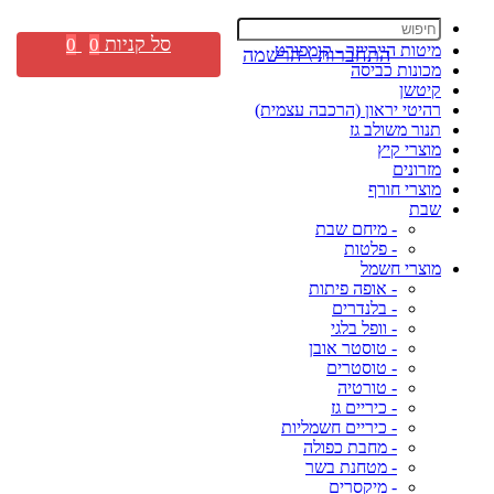
סל קניות
0
0
מיטות היירייזר - קומפורט
התחברות \ הרשמה
מכונות כביסה
קיטשן
רהיטי יראון (הרכבה עצמית)
תנור משולב גז
מוצרי קיץ
מזרונים
מוצרי חורף
שבת
- מיחם שבת
- פלטות
מוצרי חשמל
- אופה פיתות
- בלנדרים
- וופל בלגי
- טוסטר אובן
- טוסטרים
- טורטיה
- כיריים גז
- כיריים חשמליות
- מחבת כפולה
- מטחנת בשר
- מיקסרים