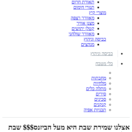
תאורת חרום
תנורי חימום
מוצרי קיץ
מאוורר רצפה
מצנן אוויר
קטלן יתושים
מאוורר שולחני
כביסה וגיהוץ
מגהצים
כביסה וגיהוץ
כלי מטבח
מחבתות
מלחיות
מתלה כלים
סירים
סכינים
קנקנים
תבניות אפיה
אצלנו שמירת שבת היא מעל הביזנס$$$ שבת