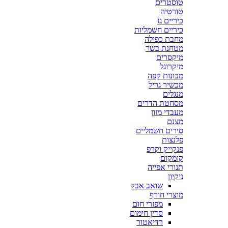
טוסטרים
טורטיה
כיריים גז
כיריים חשמליות
מחבת כפולה
מטחנת בשר
מיקסרים
מיקרוגל
מכונות קפה
מכשיר גריל
מנגלים
מסחטת הדרים
מעבדי מזון
מצנם
סירים חשמליים
פלנצות
פנקייק וקרפ
קומקום
תנורי אפייה
ניקיון
שואב אבק
מוצרי חורף
מפזרי חום
סדין חימום
רדיאטור