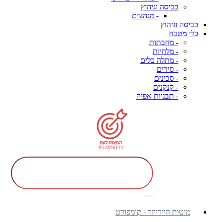
כביסה וגיהוץ
- מגהצים
כביסה וגיהוץ
כלי מטבח
- מחבתות
- מלחיות
- מתלה כלים
- סירים
- סכינים
- קנקנים
- תבניות אפיה
מיטות היירייזר - קומפורט