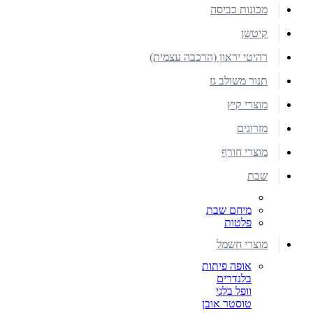
מכונות כביסה
קיטשן
רהיטי יראון (הרכבה עצמית)
תנור משולב גז
מוצרי קיץ
מזרונים
מוצרי חורף
שבת
מיחם שבת
פלטות
מוצרי חשמל
אופה פיתות
בלנדרים
וופל בלגי
טוסטר אובן