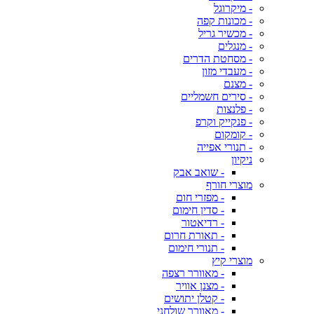
- מיקרוגל
- מכונות קפה
- מכשיר גריל
- מנגלים
- מסחטת הדרים
- מעבדי מזון
- מצנם
- סירים חשמליים
- פלנצות
- פנקייק וקרפ
- קומקום
- תנורי אפייה
ניקיון
- שואב אבק
מוצרי חורף
- מפזרי חום
- סדין חימום
- רדיאטור
- תאורת חרום
- תנורי חימום
מוצרי קיץ
- מאוורר רצפה
- מצנן אוויר
- קטלן יתושים
- מאוורר שולחני