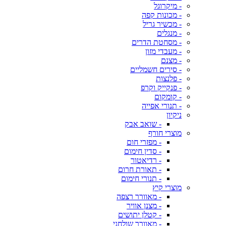
- מיקרוגל
- מכונות קפה
- מכשיר גריל
- מנגלים
- מסחטת הדרים
- מעבדי מזון
- מצנם
- סירים חשמליים
- פלנצות
- פנקייק וקרפ
- קומקום
- תנורי אפייה
ניקיון
- שואב אבק
מוצרי חורף
- מפזרי חום
- סדין חימום
- רדיאטור
- תאורת חרום
- תנורי חימום
מוצרי קיץ
- מאוורר רצפה
- מצנן אוויר
- קטלן יתושים
- מאוורר שולחני