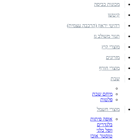
מכונות כביסה
קיטשן
רהיטי יראון (הרכבה עצמית)
תנור משולב גז
מוצרי קיץ
מזרונים
מוצרי חורף
שבת
מיחם שבת
פלטות
מוצרי חשמל
אופה פיתות
בלנדרים
וופל בלגי
טוסטר אובן