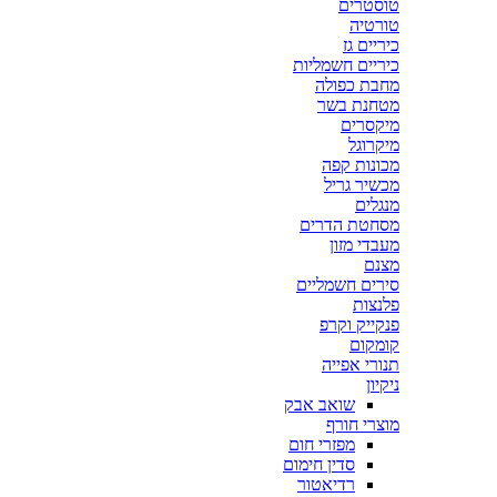
טוסטרים
טורטיה
כיריים גז
כיריים חשמליות
מחבת כפולה
מטחנת בשר
מיקסרים
מיקרוגל
מכונות קפה
מכשיר גריל
מנגלים
מסחטת הדרים
מעבדי מזון
מצנם
סירים חשמליים
פלנצות
פנקייק וקרפ
קומקום
תנורי אפייה
ניקיון
שואב אבק
מוצרי חורף
מפזרי חום
סדין חימום
רדיאטור