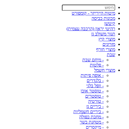
מיטות היירייזר - קומפורט
מכונות כביסה
קיטשן
רהיטי יראון (הרכבה עצמית)
תנור משולב גז
מוצרי קיץ
מזרונים
מוצרי חורף
שבת
- מיחם שבת
- פלטות
מוצרי חשמל
- אופה פיתות
- בלנדרים
- וופל בלגי
- טוסטר אובן
- טוסטרים
- טורטיה
- כיריים גז
- כיריים חשמליות
- מחבת כפולה
- מטחנת בשר
- מיקסרים