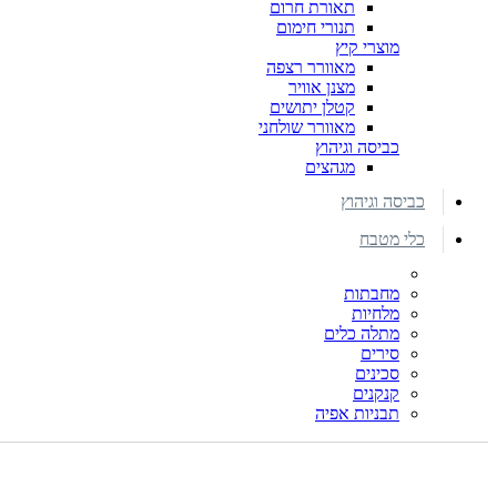
תאורת חרום
תנורי חימום
מוצרי קיץ
מאוורר רצפה
מצנן אוויר
קטלן יתושים
מאוורר שולחני
כביסה וגיהוץ
מגהצים
כביסה וגיהוץ
כלי מטבח
מחבתות
מלחיות
מתלה כלים
סירים
סכינים
קנקנים
תבניות אפיה