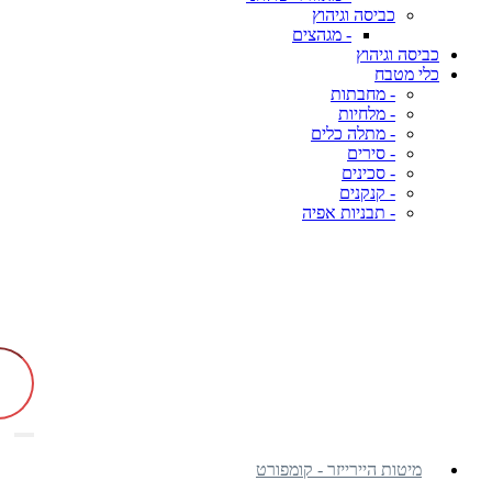
כביסה וגיהוץ
- מגהצים
כביסה וגיהוץ
כלי מטבח
- מחבתות
- מלחיות
- מתלה כלים
- סירים
- סכינים
- קנקנים
- תבניות אפיה
מיטות היירייזר - קומפורט