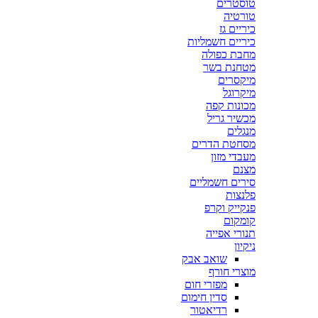
טוסטרים
טורטיה
כיריים גז
כיריים חשמליות
מחבת כפולה
מטחנת בשר
מיקסרים
מיקרוגל
מכונות קפה
מכשיר גריל
מנגלים
מסחטת הדרים
מעבדי מזון
מצנם
סירים חשמליים
פלנצות
פנקייק וקרפ
קומקום
תנורי אפייה
ניקיון
שואב אבק
מוצרי חורף
מפזרי חום
סדין חימום
רדיאטור