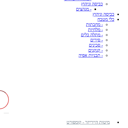
כביסה וגיהוץ
- מגהצים
כביסה וגיהוץ
כלי מטבח
- מחבתות
- מלחיות
- מתלה כלים
- סירים
- סכינים
- קנקנים
- תבניות אפיה
מיטות היירייזר - קומפורט