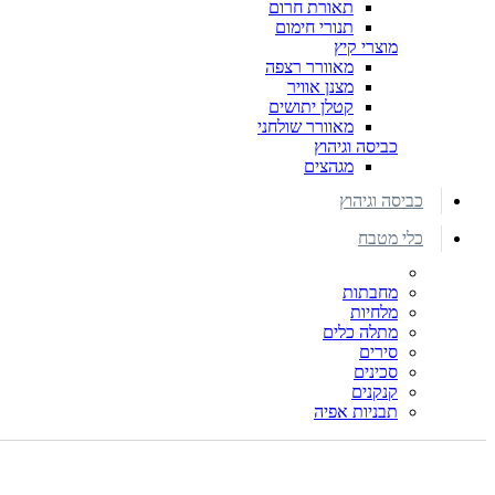
תאורת חרום
תנורי חימום
מוצרי קיץ
מאוורר רצפה
מצנן אוויר
קטלן יתושים
מאוורר שולחני
כביסה וגיהוץ
מגהצים
כביסה וגיהוץ
כלי מטבח
מחבתות
מלחיות
מתלה כלים
סירים
סכינים
קנקנים
תבניות אפיה