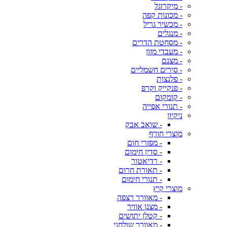
- מיקרוגל
- מכונות קפה
- מכשיר גריל
- מנגלים
- מסחטת הדרים
- מעבדי מזון
- מצנם
- סירים חשמליים
- פלנצות
- פנקייק וקרפ
- קומקום
- תנורי אפייה
ניקיון
- שואב אבק
מוצרי חורף
- מפזרי חום
- סדין חימום
- רדיאטור
- תאורת חרום
- תנורי חימום
מוצרי קיץ
- מאוורר רצפה
- מצנן אוויר
- קטלן יתושים
- מאוורר שולחני