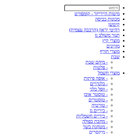
מיטות היירייזר - קומפורט
מכונות כביסה
קיטשן
רהיטי יראון (הרכבה עצמית)
תנור משולב גז
מוצרי קיץ
מזרונים
מוצרי חורף
שבת
- מיחם שבת
- פלטות
מוצרי חשמל
- אופה פיתות
- בלנדרים
- וופל בלגי
- טוסטר אובן
- טוסטרים
- טורטיה
- כיריים גז
- כיריים חשמליות
- מחבת כפולה
- מטחנת בשר
- מיקסרים