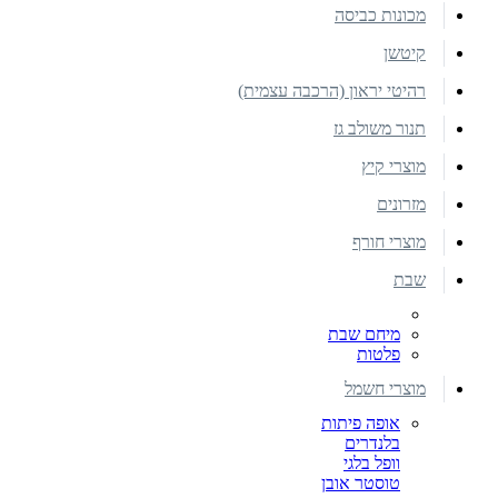
מכונות כביסה
קיטשן
רהיטי יראון (הרכבה עצמית)
תנור משולב גז
מוצרי קיץ
מזרונים
מוצרי חורף
שבת
מיחם שבת
פלטות
מוצרי חשמל
אופה פיתות
בלנדרים
וופל בלגי
טוסטר אובן