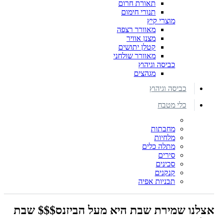
תאורת חרום
תנורי חימום
מוצרי קיץ
מאוורר רצפה
מצנן אוויר
קטלן יתושים
מאוורר שולחני
כביסה וגיהוץ
מגהצים
כביסה וגיהוץ
כלי מטבח
מחבתות
מלחיות
מתלה כלים
סירים
סכינים
קנקנים
תבניות אפיה
אצלנו שמירת שבת היא מעל הביזנס$$$ שבת