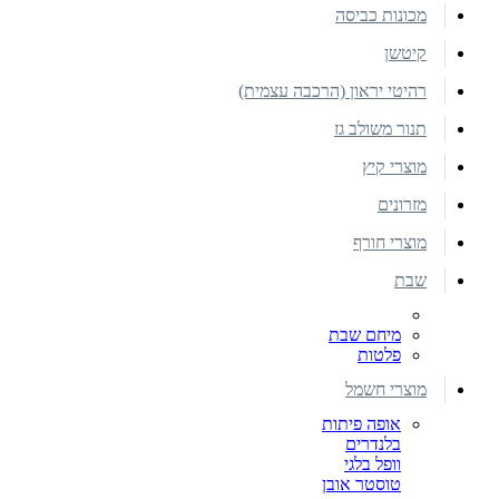
מכונות כביסה
קיטשן
רהיטי יראון (הרכבה עצמית)
תנור משולב גז
מוצרי קיץ
מזרונים
מוצרי חורף
שבת
מיחם שבת
פלטות
מוצרי חשמל
אופה פיתות
בלנדרים
וופל בלגי
טוסטר אובן