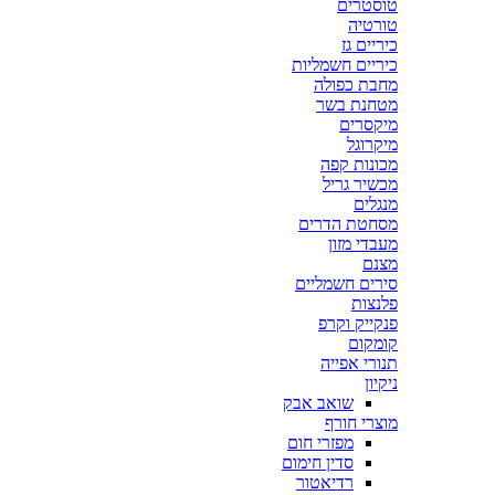
טוסטרים
טורטיה
כיריים גז
כיריים חשמליות
מחבת כפולה
מטחנת בשר
מיקסרים
מיקרוגל
מכונות קפה
מכשיר גריל
מנגלים
מסחטת הדרים
מעבדי מזון
מצנם
סירים חשמליים
פלנצות
פנקייק וקרפ
קומקום
תנורי אפייה
ניקיון
שואב אבק
מוצרי חורף
מפזרי חום
סדין חימום
רדיאטור