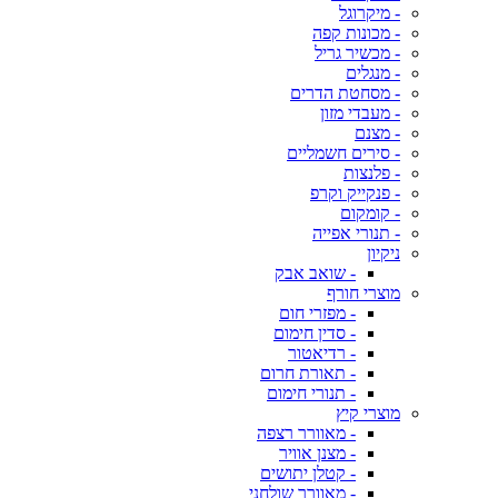
- מיקרוגל
- מכונות קפה
- מכשיר גריל
- מנגלים
- מסחטת הדרים
- מעבדי מזון
- מצנם
- סירים חשמליים
- פלנצות
- פנקייק וקרפ
- קומקום
- תנורי אפייה
ניקיון
- שואב אבק
מוצרי חורף
- מפזרי חום
- סדין חימום
- רדיאטור
- תאורת חרום
- תנורי חימום
מוצרי קיץ
- מאוורר רצפה
- מצנן אוויר
- קטלן יתושים
- מאוורר שולחני