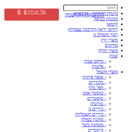
סל קניות
0
0
מיטות היירייזר - קומפורט
התחברות \ הרשמה
מכונות כביסה
קיטשן
רהיטי יראון (הרכבה עצמית)
תנור משולב גז
מוצרי קיץ
מזרונים
מוצרי חורף
שבת
- מיחם שבת
- פלטות
מוצרי חשמל
- אופה פיתות
- בלנדרים
- וופל בלגי
- טוסטר אובן
- טוסטרים
- טורטיה
- כיריים גז
- כיריים חשמליות
- מחבת כפולה
- מטחנת בשר
- מיקסרים