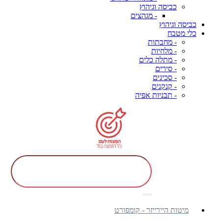
כביסה וגיהוץ
- מגהצים
כביסה וגיהוץ
כלי מטבח
- מחבתות
- מלחיות
- מתלה כלים
- סירים
- סכינים
- קנקנים
- תבניות אפיה
מיטות היירייזר - קומפורט