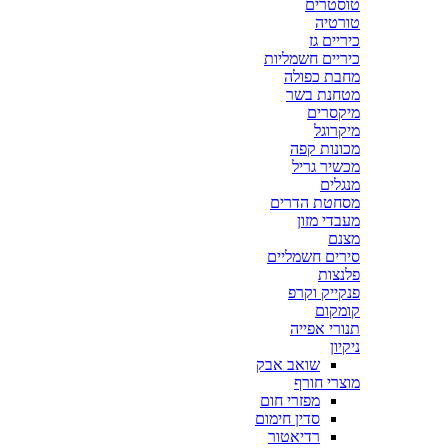
טוסטרים
טורטיה
כיריים גז
כיריים חשמליות
מחבת כפולה
מטחנת בשר
מיקסרים
מיקרוגל
מכונות קפה
מכשיר גריל
מנגלים
מסחטת הדרים
מעבדי מזון
מצנם
סירים חשמליים
פלנצות
פנקייק וקרפ
קומקום
תנורי אפייה
ניקיון
שואב אבק
מוצרי חורף
מפזרי חום
סדין חימום
רדיאטור