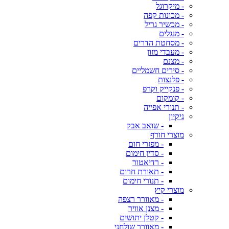
- מיקרוגל
- מכונות קפה
- מכשיר גריל
- מנגלים
- מסחטת הדרים
- מעבדי מזון
- מצנם
- סירים חשמליים
- פלנצות
- פנקייק וקרפ
- קומקום
- תנורי אפייה
ניקיון
- שואב אבק
מוצרי חורף
- מפזרי חום
- סדין חימום
- רדיאטור
- תאורת חרום
- תנורי חימום
מוצרי קיץ
- מאוורר רצפה
- מצנן אוויר
- קטלן יתושים
- מאוורר שולחני