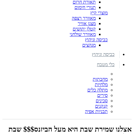
תאורת חרום
תנורי חימום
מוצרי קיץ
מאוורר רצפה
מצנן אוויר
קטלן יתושים
מאוורר שולחני
כביסה וגיהוץ
מגהצים
כביסה וגיהוץ
כלי מטבח
מחבתות
מלחיות
מתלה כלים
סירים
סכינים
קנקנים
תבניות אפיה
אצלנו שמירת שבת היא מעל הביזנס$$$ שבת