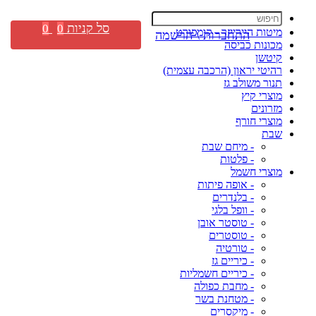
סל קניות
0
0
מיטות היירייזר - קומפורט
התחברות \ הרשמה
מכונות כביסה
קיטשן
רהיטי יראון (הרכבה עצמית)
תנור משולב גז
מוצרי קיץ
מזרונים
מוצרי חורף
שבת
- מיחם שבת
- פלטות
מוצרי חשמל
- אופה פיתות
- בלנדרים
- וופל בלגי
- טוסטר אובן
- טוסטרים
- טורטיה
- כיריים גז
- כיריים חשמליות
- מחבת כפולה
- מטחנת בשר
- מיקסרים