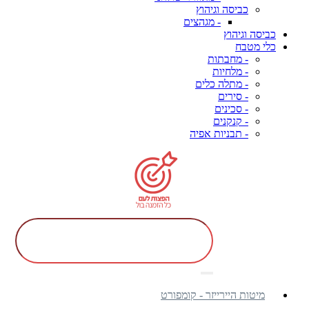
כביסה וגיהוץ
- מגהצים
כביסה וגיהוץ
כלי מטבח
- מחבתות
- מלחיות
- מתלה כלים
- סירים
- סכינים
- קנקנים
- תבניות אפיה
מיטות היירייזר - קומפורט