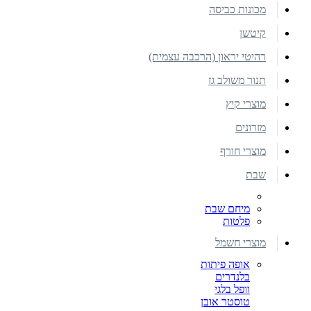
מכונות כביסה
קיטשן
רהיטי יראון (הרכבה עצמית)
תנור משולב גז
מוצרי קיץ
מזרונים
מוצרי חורף
שבת
מיחם שבת
פלטות
מוצרי חשמל
אופה פיתות
בלנדרים
וופל בלגי
טוסטר אובן