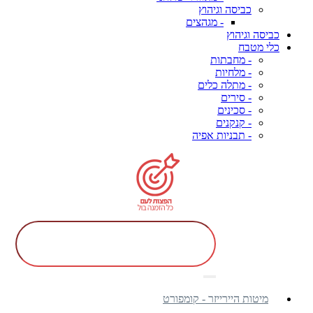
כביסה וגיהוץ
- מגהצים
כביסה וגיהוץ
כלי מטבח
- מחבתות
- מלחיות
- מתלה כלים
- סירים
- סכינים
- קנקנים
- תבניות אפיה
מיטות היירייזר - קומפורט