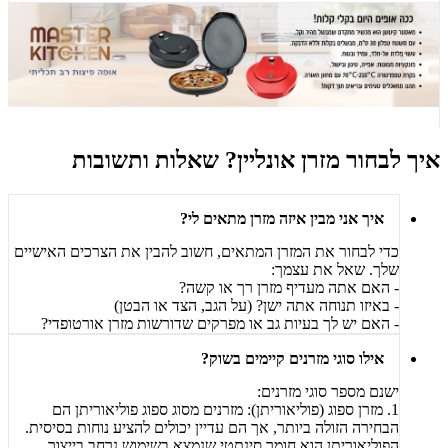
איך לבחור מזרן אונליין? שאלות ותשובות
איך אני מבין איזה מזרן מתאים לי?
כדי לבחור את המזרן המתאים, חשוב להבין את הצרכים האישיים
שלך. שאל את עצמך:
- האם אתה מעדיף מזרן רך או קשה?
- באיזו תנוחה אתה ישן? (על הגב, הצד או הבטן)
- האם יש לך בעיות גב או מפרקים שדורשות מזרן אורטופדי?
אילו סוגי מזרנים קיימים בשוק?
ישנם מספר סוגי מזרנים:
1. מזרן ספוג (פוליאוריתן): מזרנים מסוג ספוג פוליאוריתן הם
הבחירה הזולה ביותר, אך הם עדיין יכולים להציע נוחות בסיסית.
הפוליאוריתן הוא חומר סינתטי שנמצא בשימוש נרחב בייצור