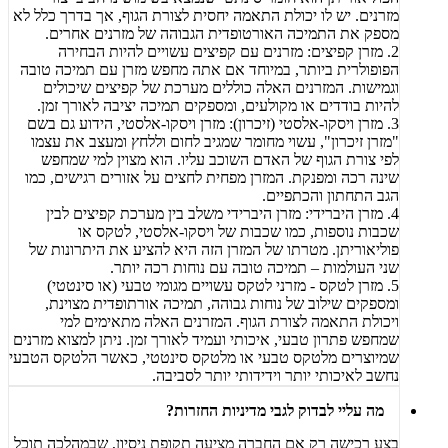
מזרנים. יש לו יכולת התאמה יחסית לצורת הגוף, אך בדרך כלל לא
מספק את התמיכה האורטופדית הגבוהה של מזרנים אחרים.
2. מזרן קפיצים: מזרנים עם קפיצים עשויים להיות הבחירה
הפופולרית ביותר, במיוחד אם אתה מחפש מזרן עם תמיכה טובה
וגמישות. המזרנים האלה כוללים מערכת של קפיצים שיכולים
להיות בודדים או מקולעים, ומספקים תמיכה יציבה לאורך זמן.
3. מזרן ויסקו-אלסטי (זיכרון): מזרן ויסקו-אלסטי, הידוע גם בשם
"מזרן זיכרון", עשוי מחומר שמגיב לחום וללחץ ומעצב את עצמו
לפי צורת הגוף של האדם השוכב עליו. הוא מצוין למי שמחפש
שינה רכה ומפנקת. המזרן מפחית לחצים על אזורים רגישים, כמו
הגב התחתון והכתפיים.
4. מזרן היברידי: מזרן היברידי משלב בין מערכת קפיצים לבין
שכבות נוספות, כמו שכבות של ויסקו-אלסטי, לטקס או
פוליאוריתן. מטרתו של המזרן הזה היא להציע את היתרונות של
שני העולמות – תמיכה טובה עם נוחות רכה יותר.
5. מזרן לטקס - מזרני לטקס עשויים מגומי טבעי (או סינטטי)
ומספקים שילוב של נוחות גבוהה, תמיכה אורתופדית מצוינת,
ויכולת התאמה לצורת הגוף. המזרנים האלה מתאימים למי
שמחפש פתרון טבעי, איכותי ועמיד לאורך זמן. ניתן למצוא מזרנים
שמיוצרים מלטקס טבעי או מלטקס סינטטי, כאשר הלטקס הטבעי
נחשב לאיכותי יותר וידידותי יותר לסביבה.
מה עליי לבדוק לגבי מדיניות החזרות?
בצע רכישה רק אם החברה מציעה תקופת ניסיון, שבמהלכה תוכל