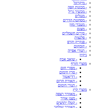
- מיקרוגל
- מכונות קפה
- מכשיר גריל
- מנגלים
- מסחטת הדרים
- מעבדי מזון
- מצנם
- סירים חשמליים
- פלנצות
- פנקייק וקרפ
- קומקום
- תנורי אפייה
ניקיון
- שואב אבק
מוצרי חורף
- מפזרי חום
- סדין חימום
- רדיאטור
- תאורת חרום
- תנורי חימום
מוצרי קיץ
- מאוורר רצפה
- מצנן אוויר
- קטלן יתושים
- מאוורר שולחני