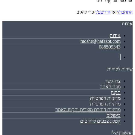
התחבר/י
או
הירשם/י
כדי להגיב
אודות
אודות
moshe@hafazot.com
086509343
שירות לקוחות
צרו קשר
מפת האתר
תקנון
מדיניות הפרטיות
מדיניות הפרטיות
מדיניות החזרת מוצרים ותקנון האתר
ביטולים
קטלוג צבעים לרהיטים
החשבון שלי