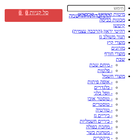
סל קניות
0
0
מיטות היירייזר - קומפורט
התחברות \ הרשמה
מכונות כביסה
קיטשן
רהיטי יראון (הרכבה עצמית)
תנור משולב גז
מוצרי קיץ
מזרונים
מוצרי חורף
שבת
- מיחם שבת
- פלטות
מוצרי חשמל
- אופה פיתות
- בלנדרים
- וופל בלגי
- טוסטר אובן
- טוסטרים
- טורטיה
- כיריים גז
- כיריים חשמליות
- מחבת כפולה
- מטחנת בשר
- מיקסרים