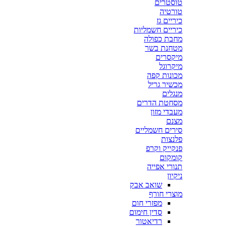
טוסטרים
טורטיה
כיריים גז
כיריים חשמליות
מחבת כפולה
מטחנת בשר
מיקסרים
מיקרוגל
מכונות קפה
מכשיר גריל
מנגלים
מסחטת הדרים
מעבדי מזון
מצנם
סירים חשמליים
פלנצות
פנקייק וקרפ
קומקום
תנורי אפייה
ניקיון
שואב אבק
מוצרי חורף
מפזרי חום
סדין חימום
רדיאטור