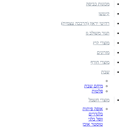
מכונות כביסה
קיטשן
רהיטי יראון (הרכבה עצמית)
תנור משולב גז
מוצרי קיץ
מזרונים
מוצרי חורף
שבת
מיחם שבת
פלטות
מוצרי חשמל
אופה פיתות
בלנדרים
וופל בלגי
טוסטר אובן