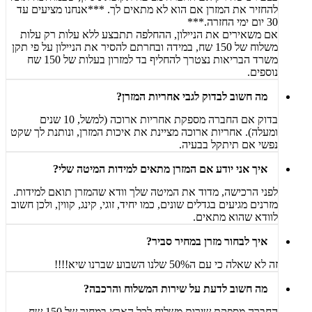
להחזיר את המזרן אם הוא לא מתאים לך. ***אנחנו מציעים עד
30 יום ימי החזרה.***
אם משאירים את הניילון, ההחלפה תתבצע ללא עלות רק עלות
משלוח של 150 שח, במידה ובחרתם להסיר את הניילון על פי תקן
משרד הבריאות נצטרך להחליף בד למזרון בעלות של 150 שח
נוספים.
מה חשוב לבדוק לגבי אחריות המזרן?
בדוק אם החברה מספקת אחריות ארוכה (למשל, 10 שנים
ומעלה). אחריות ארוכה מציינת את איכות המזרן, ונותנת לך שקט
נפשי אם תיתקל בבעיה.
איך אני יודע אם המזרן מתאים למידות המיטה שלי?
לפני הרכישה, מדוד את המיטה שלך וודא שהמזרן תואם למידות.
מזרנים מגיעים בגדלים שונים, כמו יחיד, זוגי, קינג, קווין, ולכן חשוב
לוודא שהוא מתאים.
איך לבחור מזרן במחיר סביר?
זה לא שאלה כי עם ה50% שלנו השבוע שברנו שיא!!!!
מה חשוב לדעת על שירות המשלוח והרכבה?
החברה מספקת שירות משלוח לכל הארץ במחיר של 150 שח,