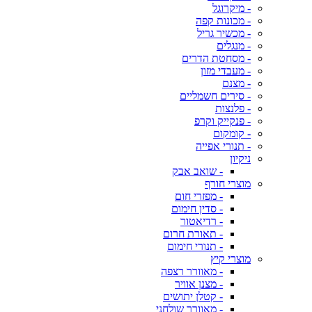
- מיקרוגל
- מכונות קפה
- מכשיר גריל
- מנגלים
- מסחטת הדרים
- מעבדי מזון
- מצנם
- סירים חשמליים
- פלנצות
- פנקייק וקרפ
- קומקום
- תנורי אפייה
ניקיון
- שואב אבק
מוצרי חורף
- מפזרי חום
- סדין חימום
- רדיאטור
- תאורת חרום
- תנורי חימום
מוצרי קיץ
- מאוורר רצפה
- מצנן אוויר
- קטלן יתושים
- מאוורר שולחני