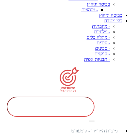
כביסה וגיהוץ
- מגהצים
כביסה וגיהוץ
כלי מטבח
- מחבתות
- מלחיות
- מתלה כלים
- סירים
- סכינים
- קנקנים
- תבניות אפיה
מיטות היירייזר - קומפורט