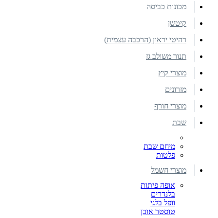
מכונות כביסה
קיטשן
רהיטי יראון (הרכבה עצמית)
תנור משולב גז
מוצרי קיץ
מזרונים
מוצרי חורף
שבת
מיחם שבת
פלטות
מוצרי חשמל
אופה פיתות
בלנדרים
וופל בלגי
טוסטר אובן