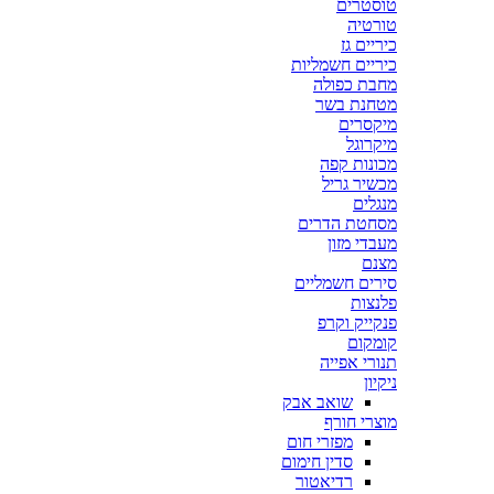
טוסטרים
טורטיה
כיריים גז
כיריים חשמליות
מחבת כפולה
מטחנת בשר
מיקסרים
מיקרוגל
מכונות קפה
מכשיר גריל
מנגלים
מסחטת הדרים
מעבדי מזון
מצנם
סירים חשמליים
פלנצות
פנקייק וקרפ
קומקום
תנורי אפייה
ניקיון
שואב אבק
מוצרי חורף
מפזרי חום
סדין חימום
רדיאטור