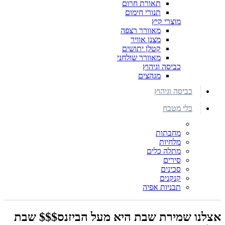
תאורת חרום
תנורי חימום
מוצרי קיץ
מאוורר רצפה
מצנן אוויר
קטלן יתושים
מאוורר שולחני
כביסה וגיהוץ
מגהצים
כביסה וגיהוץ
כלי מטבח
מחבתות
מלחיות
מתלה כלים
סירים
סכינים
קנקנים
תבניות אפיה
אצלנו שמירת שבת היא מעל הביזנס$$$ שבת