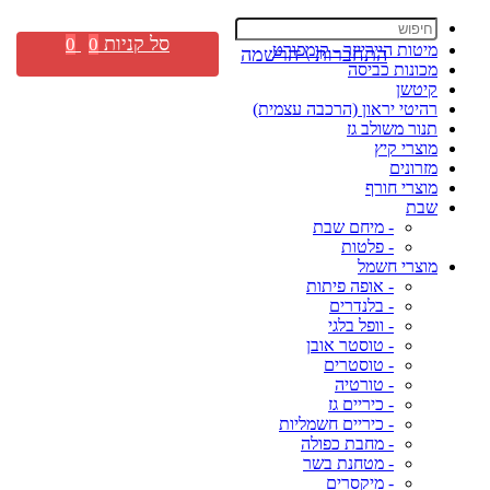
סל קניות
0
0
מיטות היירייזר - קומפורט
התחברות \ הרשמה
מכונות כביסה
קיטשן
רהיטי יראון (הרכבה עצמית)
תנור משולב גז
מוצרי קיץ
מזרונים
מוצרי חורף
שבת
- מיחם שבת
- פלטות
מוצרי חשמל
- אופה פיתות
- בלנדרים
- וופל בלגי
- טוסטר אובן
- טוסטרים
- טורטיה
- כיריים גז
- כיריים חשמליות
- מחבת כפולה
- מטחנת בשר
- מיקסרים