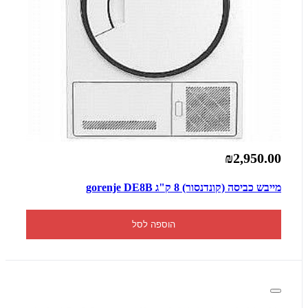
₪2,950.00
מייבש כביסה (קונדנסור) 8 ק"ג gorenje DE8B
הוספה לסל