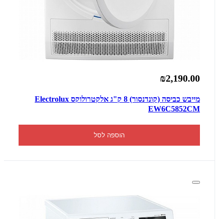
₪2,190.00
מייבש כביסה (קונדנסור) 8 ק"ג אלקטרולוקס Electrolux
EW6C5852CM
הוספה לסל