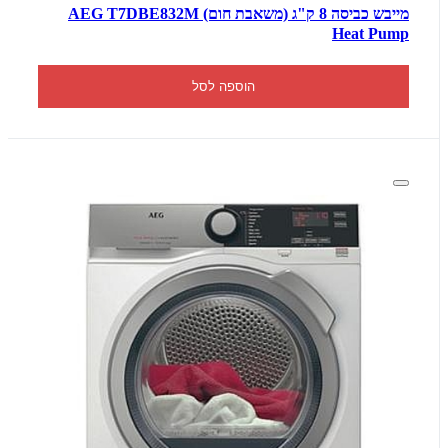
מייבש כביסה 8 ק"ג (משאבת חום) AEG T7DBE832M
Heat Pump
הוספה לסל