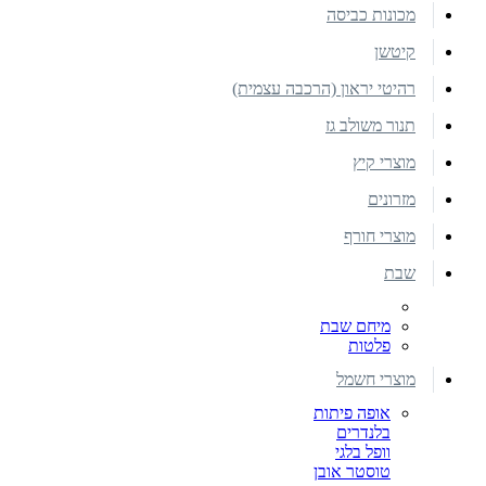
מכונות כביסה
קיטשן
רהיטי יראון (הרכבה עצמית)
תנור משולב גז
מוצרי קיץ
מזרונים
מוצרי חורף
שבת
מיחם שבת
פלטות
מוצרי חשמל
אופה פיתות
בלנדרים
וופל בלגי
טוסטר אובן