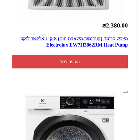
₪2,380.00
מייבש כביסה (קונדנסור-משאבת חום) 8 ק"ג אלקטרולוקס
Electrolux EW7H3862RM Heat Pump
הוספה לסל