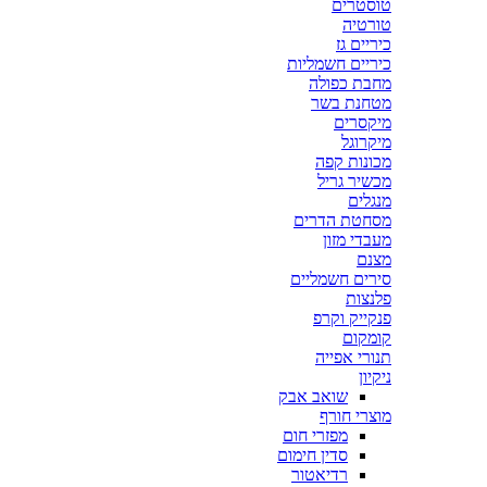
טוסטרים
טורטיה
כיריים גז
כיריים חשמליות
מחבת כפולה
מטחנת בשר
מיקסרים
מיקרוגל
מכונות קפה
מכשיר גריל
מנגלים
מסחטת הדרים
מעבדי מזון
מצנם
סירים חשמליים
פלנצות
פנקייק וקרפ
קומקום
תנורי אפייה
ניקיון
שואב אבק
מוצרי חורף
מפזרי חום
סדין חימום
רדיאטור