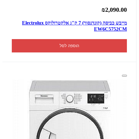
₪2,090.00
מייבש כביסה (קונדנסור) 7 ק"ג אלקטרולוקס Electrolux
EW6C5752CM
הוספה לסל