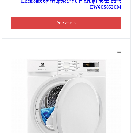
מייבש כביסה (קונדנסור) 8 ק"ג אלקטרולוקס Electrolux
EW6C5852CM
הוספה לסל