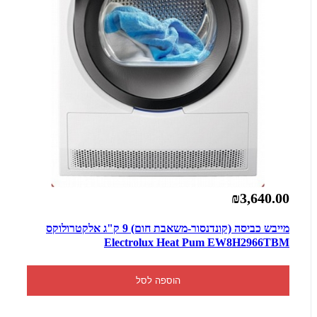
₪3,640.00
מייבש כביסה (קונדנסור-משאבת חום) 9 ק"ג אלקטרולוקס
Electrolux Heat Pum EW8H2966TBM
הוספה לסל