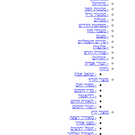
- מיקרוגל
- מכונות קפה
- מכשיר גריל
- מנגלים
- מסחטת הדרים
- מעבדי מזון
- מצנם
- סירים חשמליים
- פלנצות
- פנקייק וקרפ
- קומקום
- תנורי אפייה
ניקיון
- שואב אבק
מוצרי חורף
- מפזרי חום
- סדין חימום
- רדיאטור
- תאורת חרום
- תנורי חימום
מוצרי קיץ
- מאוורר רצפה
- מצנן אוויר
- קטלן יתושים
- מאוורר שולחני