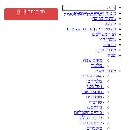
סל קניות
0
0
מיטות היירייזר - קומפורט
התחברות \ הרשמה
מכונות כביסה
קיטשן
רהיטי יראון (הרכבה עצמית)
תנור משולב גז
מוצרי קיץ
מזרונים
מוצרי חורף
שבת
- מיחם שבת
- פלטות
מוצרי חשמל
- אופה פיתות
- בלנדרים
- וופל בלגי
- טוסטר אובן
- טוסטרים
- טורטיה
- כיריים גז
- כיריים חשמליות
- מחבת כפולה
- מטחנת בשר
- מיקסרים