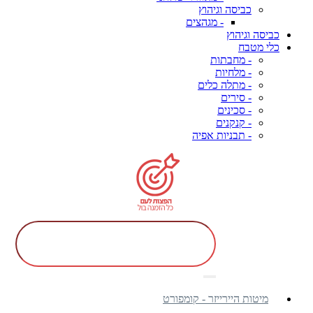
כביסה וגיהוץ
- מגהצים
כביסה וגיהוץ
כלי מטבח
- מחבתות
- מלחיות
- מתלה כלים
- סירים
- סכינים
- קנקנים
- תבניות אפיה
מיטות היירייזר - קומפורט