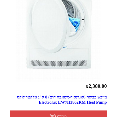
₪2,380.00
מייבש כביסה (קונדנסור-משאבת חום) 8 ק"ג אלקטרולוקס
Electrolux EW7H3862RM Heat Pump
הוספה לסל