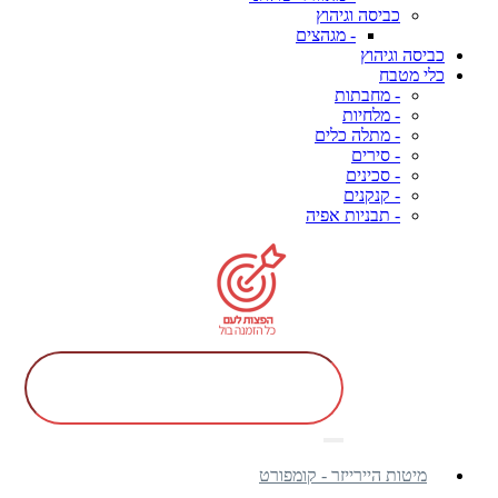
כביסה וגיהוץ
- מגהצים
כביסה וגיהוץ
כלי מטבח
- מחבתות
- מלחיות
- מתלה כלים
- סירים
- סכינים
- קנקנים
- תבניות אפיה
מיטות היירייזר - קומפורט