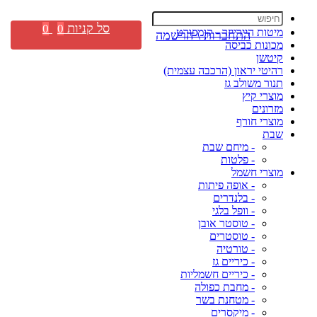
סל קניות
0
0
מיטות היירייזר - קומפורט
התחברות \ הרשמה
מכונות כביסה
קיטשן
רהיטי יראון (הרכבה עצמית)
תנור משולב גז
מוצרי קיץ
מזרונים
מוצרי חורף
שבת
- מיחם שבת
- פלטות
מוצרי חשמל
- אופה פיתות
- בלנדרים
- וופל בלגי
- טוסטר אובן
- טוסטרים
- טורטיה
- כיריים גז
- כיריים חשמליות
- מחבת כפולה
- מטחנת בשר
- מיקסרים