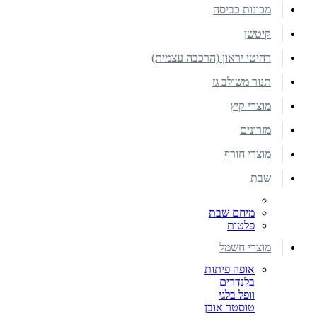
מכונות כביסה
קיטשן
רהיטי יראון (הרכבה עצמית)
תנור משולב גז
מוצרי קיץ
מזרונים
מוצרי חורף
שבת
מיחם שבת
פלטות
מוצרי חשמל
אופה פיתות
בלנדרים
וופל בלגי
טוסטר אובן