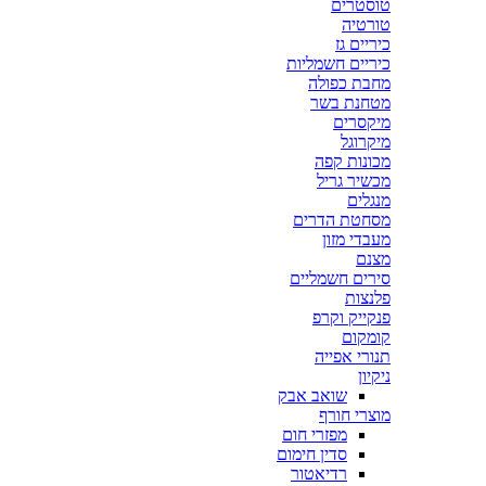
טוסטרים
טורטיה
כיריים גז
כיריים חשמליות
מחבת כפולה
מטחנת בשר
מיקסרים
מיקרוגל
מכונות קפה
מכשיר גריל
מנגלים
מסחטת הדרים
מעבדי מזון
מצנם
סירים חשמליים
פלנצות
פנקייק וקרפ
קומקום
תנורי אפייה
ניקיון
שואב אבק
מוצרי חורף
מפזרי חום
סדין חימום
רדיאטור