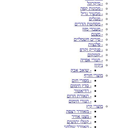
- מיקרוגל
- מכונות קפה
- מכשיר גריל
- מנגלים
- מסחטת הדרים
- מעבדי מזון
- מצנם
- סירים חשמליים
- פלנצות
- פנקייק וקרפ
- קומקום
- תנורי אפייה
ניקיון
- שואב אבק
מוצרי חורף
- מפזרי חום
- סדין חימום
- רדיאטור
- תאורת חרום
- תנורי חימום
מוצרי קיץ
- מאוורר רצפה
- מצנן אוויר
- קטלן יתושים
- מאוורר שולחני