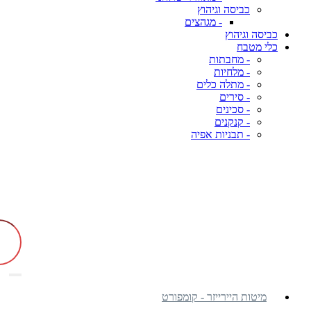
כביסה וגיהוץ
- מגהצים
כביסה וגיהוץ
כלי מטבח
- מחבתות
- מלחיות
- מתלה כלים
- סירים
- סכינים
- קנקנים
- תבניות אפיה
מיטות היירייזר - קומפורט