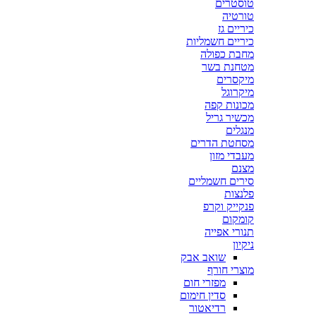
טוסטרים
טורטיה
כיריים גז
כיריים חשמליות
מחבת כפולה
מטחנת בשר
מיקסרים
מיקרוגל
מכונות קפה
מכשיר גריל
מנגלים
מסחטת הדרים
מעבדי מזון
מצנם
סירים חשמליים
פלנצות
פנקייק וקרפ
קומקום
תנורי אפייה
ניקיון
שואב אבק
מוצרי חורף
מפזרי חום
סדין חימום
רדיאטור