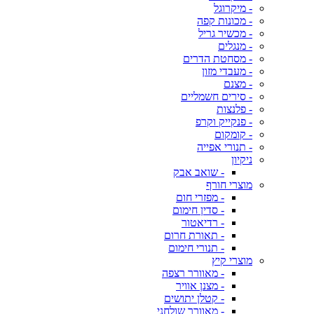
- מיקרוגל
- מכונות קפה
- מכשיר גריל
- מנגלים
- מסחטת הדרים
- מעבדי מזון
- מצנם
- סירים חשמליים
- פלנצות
- פנקייק וקרפ
- קומקום
- תנורי אפייה
ניקיון
- שואב אבק
מוצרי חורף
- מפזרי חום
- סדין חימום
- רדיאטור
- תאורת חרום
- תנורי חימום
מוצרי קיץ
- מאוורר רצפה
- מצנן אוויר
- קטלן יתושים
- מאוורר שולחני