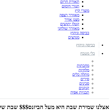
תאורת חרום
תנורי חימום
מוצרי קיץ
מאוורר רצפה
מצנן אוויר
קטלן יתושים
מאוורר שולחני
כביסה וגיהוץ
מגהצים
כביסה וגיהוץ
כלי מטבח
מחבתות
מלחיות
מתלה כלים
סירים
סכינים
קנקנים
תבניות אפיה
אצלנו שמירת שבת היא מעל הביזנס$$$ שבת שלו