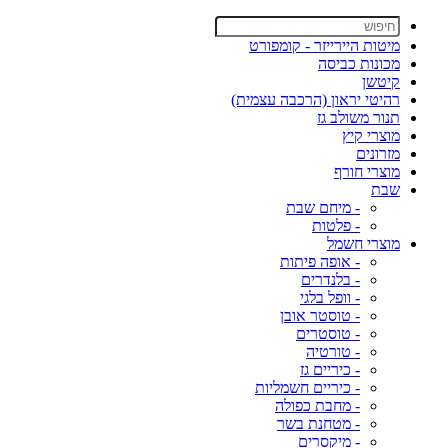
מיטות היירייזר - קומפורט
מכונות כביסה
קיטשן
רהיטי יראון (הרכבה עצמית)
תנור משולב גז
מוצרי קיץ
מזרונים
מוצרי חורף
שבת
- מיחם שבת
- פלטות
מוצרי חשמל
- אופה פיתות
- בלנדרים
- וופל בלגי
- טוסטר אובן
- טוסטרים
- טורטיה
- כיריים גז
- כיריים חשמליות
- מחבת כפולה
- מטחנת בשר
- מיקסרים