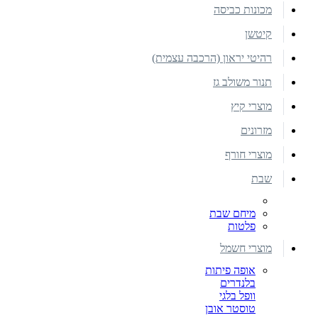
מכונות כביסה
קיטשן
רהיטי יראון (הרכבה עצמית)
תנור משולב גז
מוצרי קיץ
מזרונים
מוצרי חורף
שבת
מיחם שבת
פלטות
מוצרי חשמל
אופה פיתות
בלנדרים
וופל בלגי
טוסטר אובן