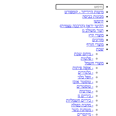
מיטות היירייזר - קומפורט
מכונות כביסה
קיטשן
רהיטי יראון (הרכבה עצמית)
תנור משולב גז
מוצרי קיץ
מזרונים
מוצרי חורף
שבת
- מיחם שבת
- פלטות
מוצרי חשמל
- אופה פיתות
- בלנדרים
- וופל בלגי
- טוסטר אובן
- טוסטרים
- טורטיה
- כיריים גז
- כיריים חשמליות
- מחבת כפולה
- מטחנת בשר
- מיקסרים