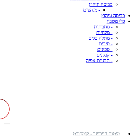
כביסה וגיהוץ
- מגהצים
כביסה וגיהוץ
כלי מטבח
- מחבתות
- מלחיות
- מתלה כלים
- סירים
- סכינים
- קנקנים
- תבניות אפיה
מיטות היירייזר - קומפורט