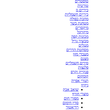
טוסטרים
טורטיה
כיריים גז
כיריים חשמליות
מחבת כפולה
מטחנת בשר
מיקסרים
מיקרוגל
מכונות קפה
מכשיר גריל
מנגלים
מסחטת הדרים
מעבדי מזון
מצנם
סירים חשמליים
פלנצות
פנקייק וקרפ
קומקום
תנורי אפייה
ניקיון
שואב אבק
מוצרי חורף
מפזרי חום
סדין חימום
רדיאטור