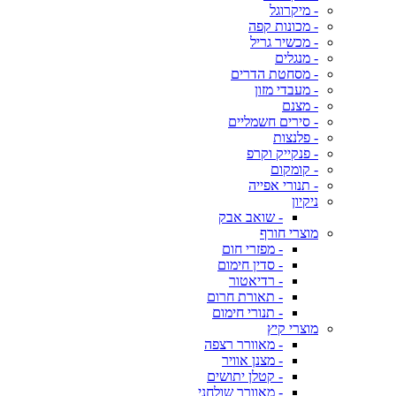
- מיקרוגל
- מכונות קפה
- מכשיר גריל
- מנגלים
- מסחטת הדרים
- מעבדי מזון
- מצנם
- סירים חשמליים
- פלנצות
- פנקייק וקרפ
- קומקום
- תנורי אפייה
ניקיון
- שואב אבק
מוצרי חורף
- מפזרי חום
- סדין חימום
- רדיאטור
- תאורת חרום
- תנורי חימום
מוצרי קיץ
- מאוורר רצפה
- מצנן אוויר
- קטלן יתושים
- מאוורר שולחני