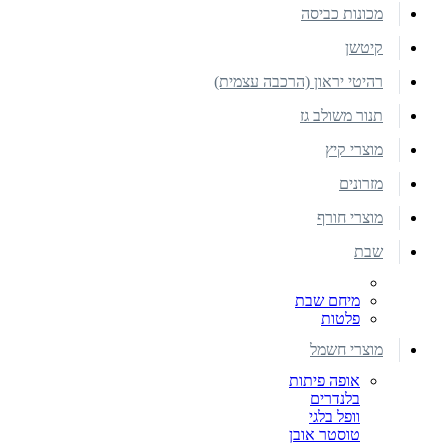
מכונות כביסה
קיטשן
רהיטי יראון (הרכבה עצמית)
תנור משולב גז
מוצרי קיץ
מזרונים
מוצרי חורף
שבת
מיחם שבת
פלטות
מוצרי חשמל
אופה פיתות
בלנדרים
וופל בלגי
טוסטר אובן