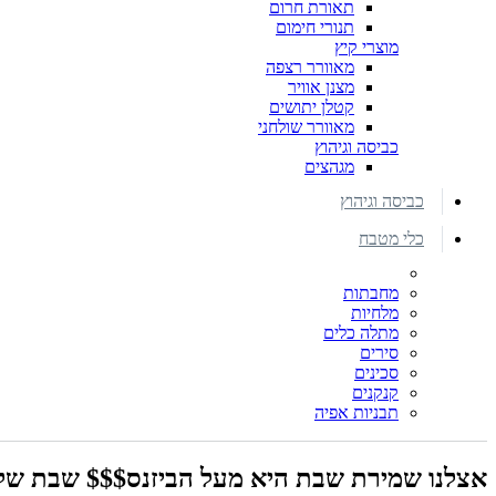
תאורת חרום
תנורי חימום
מוצרי קיץ
מאוורר רצפה
מצנן אוויר
קטלן יתושים
מאוורר שולחני
כביסה וגיהוץ
מגהצים
כביסה וגיהוץ
כלי מטבח
מחבתות
מלחיות
מתלה כלים
סירים
סכינים
קנקנים
תבניות אפיה
אצלנו שמירת שבת היא מעל הביזנס$$$ שבת שלו