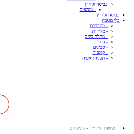
כביסה וגיהוץ
- מגהצים
כביסה וגיהוץ
כלי מטבח
- מחבתות
- מלחיות
- מתלה כלים
- סירים
- סכינים
- קנקנים
- תבניות אפיה
מיטות היירייזר - קומפורט