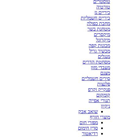
טוסטרים
טורטיה
כיריים גז
כיריים חשמליות
מחבת כפולה
מטחנת בשר
מיקסרים
מיקרוגל
מכונות קפה
מכשיר גריל
מנגלים
מסחטת הדרים
מעבדי מזון
מצנם
סירים חשמליים
פלנצות
פנקייק וקרפ
קומקום
תנורי אפייה
ניקיון
שואב אבק
מוצרי חורף
מפזרי חום
סדין חימום
רדיאטור