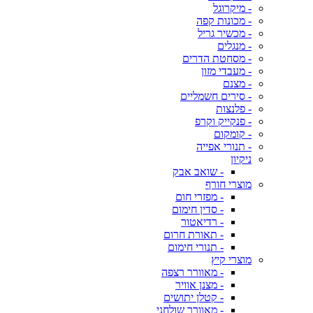
- מיקרוגל
- מכונות קפה
- מכשיר גריל
- מנגלים
- מסחטת הדרים
- מעבדי מזון
- מצנם
- סירים חשמליים
- פלנצות
- פנקייק וקרפ
- קומקום
- תנורי אפייה
ניקיון
- שואב אבק
מוצרי חורף
- מפזרי חום
- סדין חימום
- רדיאטור
- תאורת חרום
- תנורי חימום
מוצרי קיץ
- מאוורר רצפה
- מצנן אוויר
- קטלן יתושים
- מאוורר שולחני