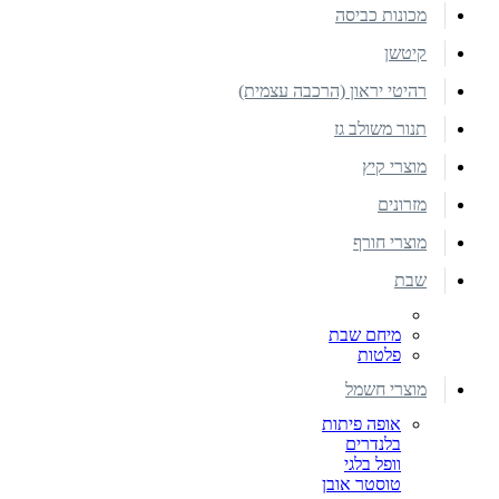
מכונות כביסה
קיטשן
רהיטי יראון (הרכבה עצמית)
תנור משולב גז
מוצרי קיץ
מזרונים
מוצרי חורף
שבת
מיחם שבת
פלטות
מוצרי חשמל
אופה פיתות
בלנדרים
וופל בלגי
טוסטר אובן