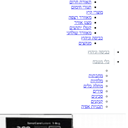
תאורת חרום
תנורי חימום
מוצרי קיץ
מאוורר רצפה
מצנן אוויר
קטלן יתושים
מאוורר שולחני
כביסה וגיהוץ
מגהצים
כביסה וגיהוץ
כלי מטבח
מחבתות
מלחיות
מתלה כלים
סירים
סכינים
קנקנים
תבניות אפיה