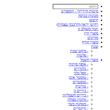
מיטות היירייזר - קומפורט
מכונות כביסה
קיטשן
רהיטי יראון (הרכבה עצמית)
תנור משולב גז
מוצרי קיץ
מזרונים
מוצרי חורף
שבת
- מיחם שבת
- פלטות
מוצרי חשמל
- אופה פיתות
- בלנדרים
- וופל בלגי
- טוסטר אובן
- טוסטרים
- טורטיה
- כיריים גז
- כיריים חשמליות
- מחבת כפולה
- מטחנת בשר
- מיקסרים