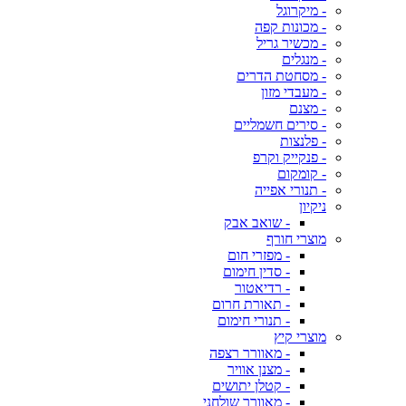
- מיקרוגל
- מכונות קפה
- מכשיר גריל
- מנגלים
- מסחטת הדרים
- מעבדי מזון
- מצנם
- סירים חשמליים
- פלנצות
- פנקייק וקרפ
- קומקום
- תנורי אפייה
ניקיון
- שואב אבק
מוצרי חורף
- מפזרי חום
- סדין חימום
- רדיאטור
- תאורת חרום
- תנורי חימום
מוצרי קיץ
- מאוורר רצפה
- מצנן אוויר
- קטלן יתושים
- מאוורר שולחני