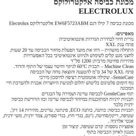
מכונת כביסה אלקטרולוקס
ELECTROLUX
מכונת כביסה 7 קילו דגם EW6F5723ABM אלקטרולוקס Electrolux
מאפיינים:
נורית חיווי לבחירת הגדרות אינטואיטיבית
פתח ענק XXL
התחלה מושהית – דחו את מועד הפעלת מחזור הכביסה עד 20 שעות.
לחצני מגע קלים לשימוש ולניווט אינטואיטיבי בכל האפשרויות
מהירות סחיטה מרבית: 1200 סל"ד
Machine Clean – תכנית 60°C לניקוי וחיטוי עצמי של התוף והדוד.
פתח XXL של 34 ס"מ להטענה והוצאה נוחה של הכביסה
SenseCare– שקילה אוטומטית רציפה לחיסכון מירבי
גוף חימום פלטינום בליטוש יהלום למניעת היווצרות אבנית ולהערכת חיי
המכונה
תוף GentleCare לכביסה עדינה ושמירה על הבגדים
תכניות ידניות המתוכננות במיוחד לכביסה עדינה וכזו הדורשת כביסה
ידנית בלבד
תכניות כביסה: כותנה, כותנה ECO, סינתטי, עדינים, מהירות 14 דק',
שטיפה, ריקון/סחיטה, ג'ינס, בגדי חוץ, בגדי ספורט, צמר ידנית, משי ידנית,
אנטי אלרגיה .
אופציות נוספות: קדם שטיפה, קיצור זמן
מנגנון לאיזון הכביסה בתוף