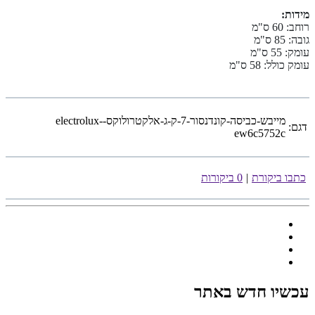
מידות:
רוחב: 60 ס"מ
גובה: 85 ס"מ
עומק: 55 ס"מ
עומק כולל: 58 ס"מ
מייבש-כביסה-קונדנסור-7-ק-ג-אלקטרולוקס-electrolux-
דגם:
ew6c5752c
כתבו ביקורת
|
0 ביקורות
עכשיו חדש באתר