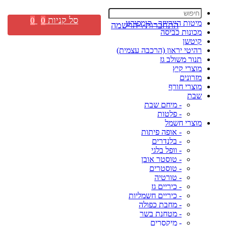
סל קניות
0
0
מיטות היירייזר - קומפורט
התחברות \ הרשמה
מכונות כביסה
קיטשן
רהיטי יראון (הרכבה עצמית)
תנור משולב גז
מוצרי קיץ
מזרונים
מוצרי חורף
שבת
- מיחם שבת
- פלטות
מוצרי חשמל
- אופה פיתות
- בלנדרים
- וופל בלגי
- טוסטר אובן
- טוסטרים
- טורטיה
- כיריים גז
- כיריים חשמליות
- מחבת כפולה
- מטחנת בשר
- מיקסרים