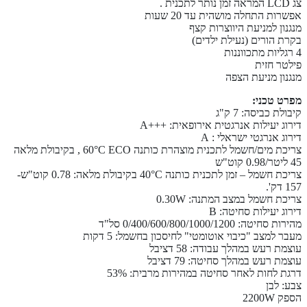
צג LCD המראה זמן נותר לתכנית .
אפשרות התחלה מושהית עד 20 שעות
מנגנון למניעת היווצרות קצף
בקרת הורים (נעילת ילדים)
4 רגליות מתכווננות
פילטר חזית
מנגנון מניעת הצפה
מפרט טכני:
קיבולת כביסה: 7 ק"ג
דירוג יעילות אנרגטית אירופאית: +++A
דירוג אנרגטי ישראלי : A
צריכת מים/חשמל לתכנית מוצהרת כותנה 60°C ECO , בקיבולת מלאה
45 ליטר/0.98 קוט"ש
צריכת חשמל – זמן לתכנית כותנה 40°C בקיבולת מלאה: 0.78 קוט"ש-
157 דק'.
צריכת חשמל במצב המתנה: 0.30W
דירוג יעילות סחיטה: B
מהירות סחיטה: 0/400/600/800/1000/1200 סל"ד
מעבר למצב "כיבוי אוטומטי" לחיסכון בחשמל: 5 דקות
עוצמת רעש במהלך עבודה: 58 דציבל
עוצמת רעש במהלך סחיטה: 79 דציבל
דרגת לחות לאחר סחיטה במהירות מרבית: 53%
צבע: לבן
הספק 2200W