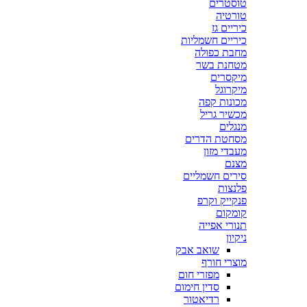
טוסטרים
טורטיה
כיריים גז
כיריים חשמליות
מחבת כפולה
מטחנת בשר
מיקסרים
מיקרוגל
מכונות קפה
מכשיר גריל
מנגלים
מסחטת הדרים
מעבדי מזון
מצנם
סירים חשמליים
פלנצות
פנקייק וקרפ
קומקום
תנורי אפייה
ניקיון
שואב אבק
מוצרי חורף
מפזרי חום
סדין חימום
רדיאטור