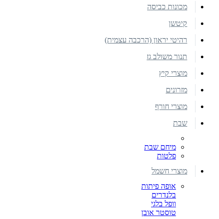
מכונות כביסה
קיטשן
רהיטי יראון (הרכבה עצמית)
תנור משולב גז
מוצרי קיץ
מזרונים
מוצרי חורף
שבת
מיחם שבת
פלטות
מוצרי חשמל
אופה פיתות
בלנדרים
וופל בלגי
טוסטר אובן