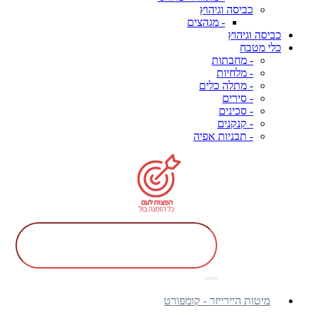
כביסה וגיהוץ
- מגהצים
כביסה וגיהוץ
כלי מטבח
- מחבתות
- מלחיות
- מתלה כלים
- סירים
- סכינים
- קנקנים
- תבניות אפיה
מיטות היירייזר - קומפורט