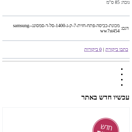
גובה: 85 ס"מ
מכונת-כביסה-פתח-חזית-7-ק-ג-1400-סל-ד-סמסונג-samsung-
דגם:
ww7st454
כתבו ביקורת
|
0 ביקורות
עכשיו חדש באתר