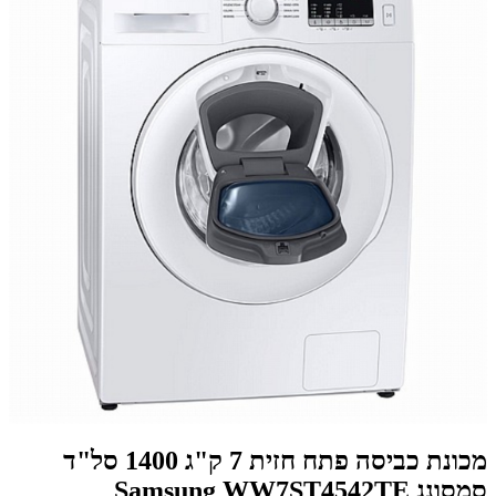
מכונת כביסה פתח חזית 7 ק"ג 1400 סל"ד
סמסונג Samsung WW7ST4542TE