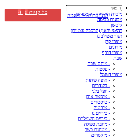
סל קניות
0
0
מיטות היירייזר - קומפורט
התחברות \ הרשמה
מכונות כביסה
קיטשן
רהיטי יראון (הרכבה עצמית)
תנור משולב גז
מוצרי קיץ
מזרונים
מוצרי חורף
שבת
- מיחם שבת
- פלטות
מוצרי חשמל
- אופה פיתות
- בלנדרים
- וופל בלגי
- טוסטר אובן
- טוסטרים
- טורטיה
- כיריים גז
- כיריים חשמליות
- מחבת כפולה
- מטחנת בשר
- מיקסרים