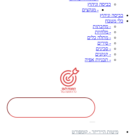
כביסה וגיהוץ
- מגהצים
כביסה וגיהוץ
כלי מטבח
- מחבתות
- מלחיות
- מתלה כלים
- סירים
- סכינים
- קנקנים
- תבניות אפיה
מיטות היירייזר - קומפורט