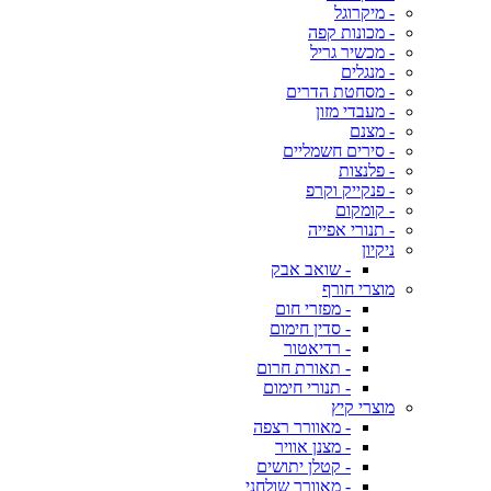
- מיקרוגל
- מכונות קפה
- מכשיר גריל
- מנגלים
- מסחטת הדרים
- מעבדי מזון
- מצנם
- סירים חשמליים
- פלנצות
- פנקייק וקרפ
- קומקום
- תנורי אפייה
ניקיון
- שואב אבק
מוצרי חורף
- מפזרי חום
- סדין חימום
- רדיאטור
- תאורת חרום
- תנורי חימום
מוצרי קיץ
- מאוורר רצפה
- מצנן אוויר
- קטלן יתושים
- מאוורר שולחני