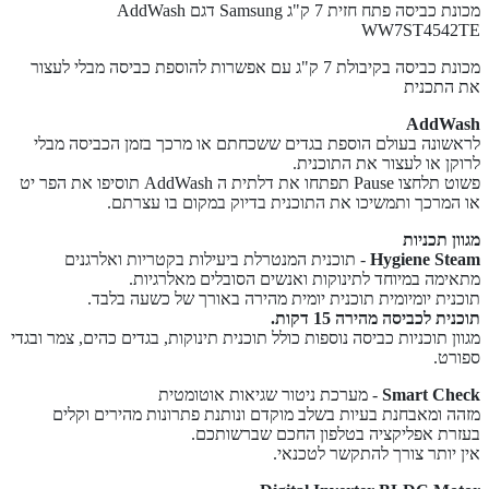
מכונת כביסה פתח חזית 7 ק"ג Samsung דגם AddWash
WW7ST4542TE
מכונת כביסה בקיבולת 7 ק"ג עם אפשרות להוספת כביסה מבלי לעצור
את התכנית
AddWash
לראשונה בעולם הוספת בגדים ששכחתם או מרכך בזמן הכביסה מבלי
לרוקן או לעצור את התוכנית.
פשוט תלחצו Pause תפתחו את דלתית ה AddWash תוסיפו את הפר יט
או המרכך ותמשיכו את התוכנית בדיוק במקום בו עצרתם.
מגוון תכניות
Hygiene Steam
- תוכנית המנטרלת ביעילות בקטריות ואלרגנים
מתאימה במיוחד לתינוקות ואנשים הסובלים מאלרגיות.
תוכנית יומיומית תוכנית יומית מהירה באורך של כשעה בלבד.
תוכנית לכביסה מהירה 15 דקות.
מגוון תוכניות כביסה נוספות כולל תוכנית תינוקות, בגדים כהים, צמר ובגדי
ספורט.
Smart Check
- מערכת ניטור שגיאות אוטומטית
מזהה ומאבחנת בעיות בשלב מוקדם ונותנת פתרונות מהירים וקלים
בעזרת אפליקציה בטלפון החכם שברשותכם.
אין יותר צורך להתקשר לטכנאי.