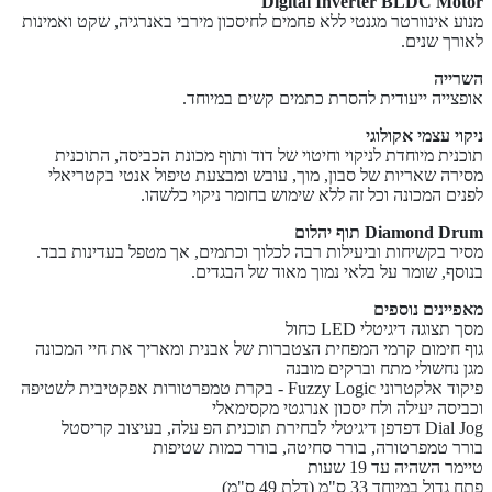
Digital Inverter BLDC Motor
מנוע אינוורטר מגנטי ללא פחמים לחיסכון מירבי באנרגיה, שקט ואמינות
לאורך שנים.
השרייה
אופצייה ייעודית להסרת כתמים קשים במיוחד.
ניקוי עצמי אקולוגי
תוכנית מיוחדת לניקוי וחיטוי של דוד ותוף מכונת הכביסה, התוכנית
מסירה שאריות של סבון, מוך, עובש ומבצעת טיפול אנטי בקטריאלי
לפנים המכונה וכל זה ללא שימוש בחומר ניקוי כלשהו.
Diamond Drum תוף יהלום
מסיר בקשיחות וביעילות רבה לכלוך וכתמים, אך מטפל בעדינות בבד.
בנוסף, שומר על בלאי נמוך מאוד של הבגדים.
מאפיינים נוספים
מסך תצוגה דיגיטלי LED כחול
גוף חימום קרמי המפחית הצטברות של אבנית ומאריך את חיי המכונה
מגן נחשולי מתח וברקים מובנה
פיקוד אלקטרוני Fuzzy Logic - בקרת טמפרטורות אפקטיבית לשטיפה
וכביסה יעילה ולח יסכון אנרגטי מקסימאלי
Dial Jog דפדפן דיגיטלי לבחירת תוכנית הפ עלה, בעיצוב קריסטל
בורר טמפרטורה, בורר סחיטה, בורר כמות שטיפות
טיימר השהיה עד 19 שעות
פתח גדול במיוחד 33 ס"מ (דלת 49 ס"מ)