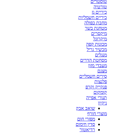
טוסטרים
טורטיה
כיריים גז
כיריים חשמליות
מחבת כפולה
מטחנת בשר
מיקסרים
מיקרוגל
מכונות קפה
מכשיר גריל
מנגלים
מסחטת הדרים
מעבדי מזון
מצנם
סירים חשמליים
פלנצות
פנקייק וקרפ
קומקום
תנורי אפייה
ניקיון
שואב אבק
מוצרי חורף
מפזרי חום
סדין חימום
רדיאטור